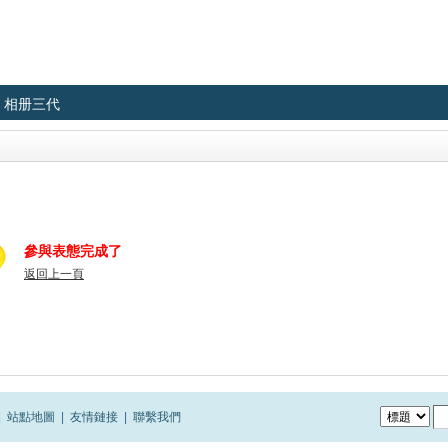
相册三代
參與表態完成了
返回上一頁
|
站點地圖
|
友情鏈接
|
聯繫我們