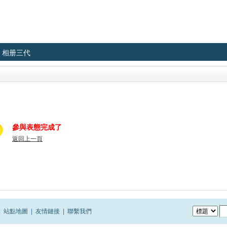
相册三代
參與表態完成了
返回上一頁
|
站點地圖
|
友情鏈接
|
聯繫我們