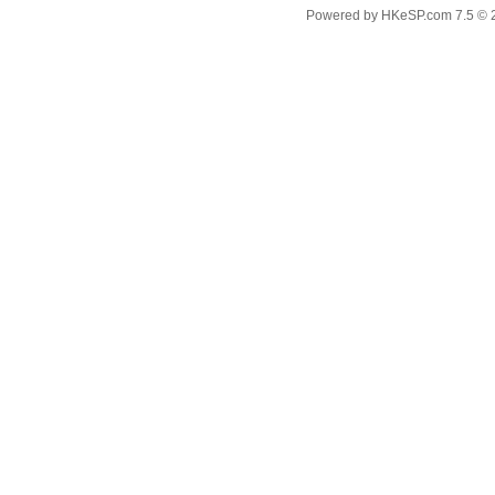
Powered by
HKeSP.com
7.5
© 