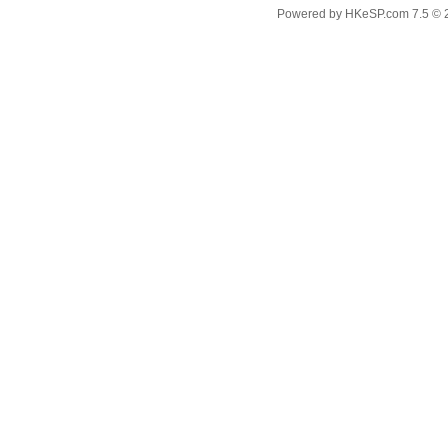
Powered by
HKeSP.com
7.5
© 