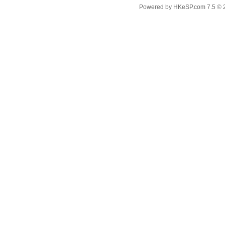
Powered by
HKeSP.com
7.5
© 