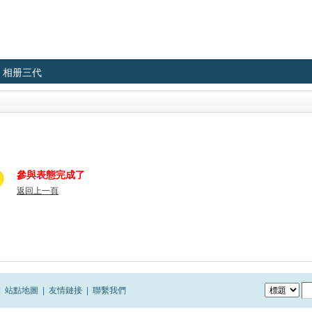
相册三代
參與表態完成了
返回上一頁
|
站點地圖
|
友情鏈接
|
聯繫我們