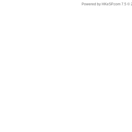
Powered by
HKeSP.com
7.5
© 