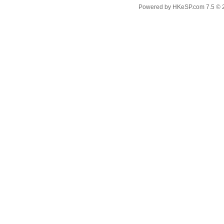
Powered by
HKeSP.com
7.5
© 