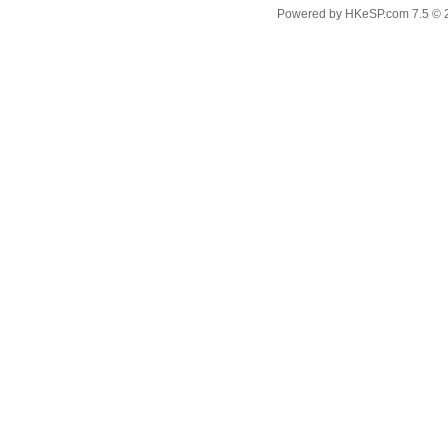
Powered by
HKeSP.com
7.5
© 