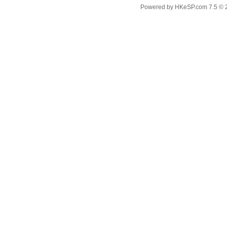
Powered by
HKeSP.com
7.5
© 