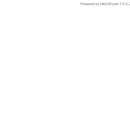
Powered by
HKeSP.com
7.5
© 