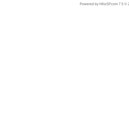
Powered by
HKeSP.com
7.5
© 