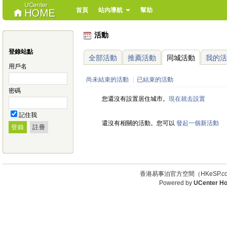
首頁
站內導航
幫助
活動
登錄站點
全部活動
推薦活動
同城活動
我的活
用戶名
尚未結束的活動
|
已結束的活動
密碼
您還沒有設置居住城市。
現在就去設置
記住我
還沒有相關的活動。您可以
發起一個新活動
香港易事泊官方空間（HKeSP.co
Powered by
UCenter H