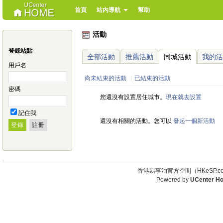
首頁
站內導航
幫助
活動
登錄站點
全部活動
推薦活動
同城活動
我的活
用戶名
尚未結束的活動
|
已結束的活動
密碼
您還沒有設置居住城市。
現在就去設置
記住我
還沒有相關的活動。您可以
發起一個新活動
香港易事泊官方空間（HKeSP.co
Powered by
UCenter H