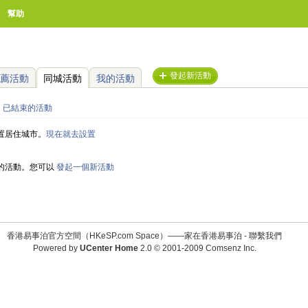
幫助
發起新活動
薦活動
同城活動
我的活動
已結束的活動
置居住城市。
現在就去設置
的活動。您可以
發起一個新活動
香港易事泊官方空間（HKeSP.com Space）——家在香港易事泊 -
聯繫我們
Powered by
UCenter Home
2.0
© 2001-2009
Comsenz Inc.