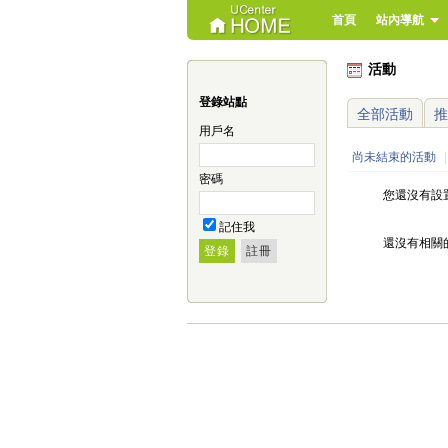
首頁
站內導航
活動
登錄站點
全部活動
推
用戶名
尚未結束的活動
|
密碼
您還沒有設
記住我
還沒有相關