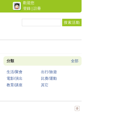
歡迎您
登錄
|
註冊
分類
全部
生活/聚會
出行/旅遊
電影/演出
比賽/運動
教育/講座
其它