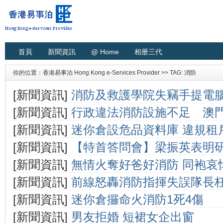
首頁
新聞資訊
@ Home
相册三代
你的位置：
香港易事泊 Hong Kong e-Services Provider
>> TAG: 消防
[新聞資訊]
消防及救護學院失竊手提電
[新聞資訊]
行政違法消防設施不足 澳
[新聞資訊]
迷你倉設危品資料庫 違規租
閉半年
[新聞資訊]
【特首答問會】梁振英表明
[新聞資訊]
無情火奪好爸好消防 同袍哀
房
[新聞資訊]
前線怒轟消防指揮失誤隊長
[新聞資訊]
迷你倉攞命火消防1死4傷
[新聞資訊]
男友拒婚 短裙女企出窗