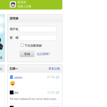
歡迎您
登錄
|
註冊
請登錄
用戶名
密 碼
下次自動登錄
忘記密碼?
記錄 »
更多記錄
誌
07:30
admin
13:22
Bill
We have enhanced our server farm to provide more reliable service and shortened to down time during regular maintenance at all.