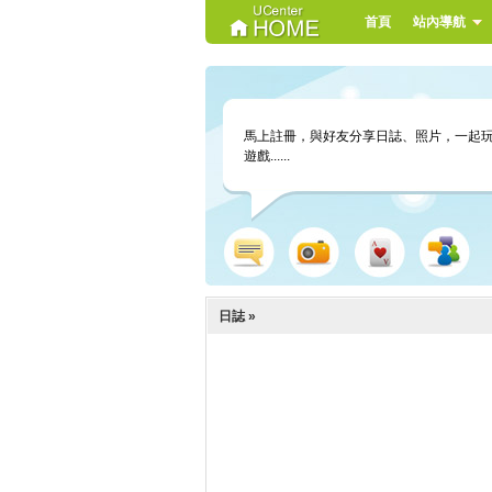
首頁
站內導航
馬上註冊，與好友分享日誌、照片，一起
遊戲......
記錄
照片
遊戲
群組
日誌 »