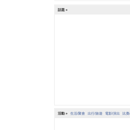
話題 »
活動 »
生活/聚會
出行/旅遊
電影/演出
比賽