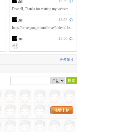
13:20
Bill
Dear all, Thanks for visiting my website. I appreciate you to give us comments on our service quality and give us support for enhancing our service quality as well.
13:55
Bill
https://drive.google.com/drive/folders/1JzhHZgGeKKBd329ETk2ouWhrQqNNtXbt
12:50
Bill
更多圖片