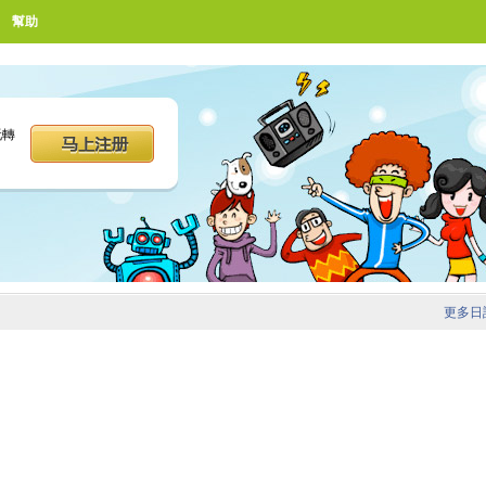
幫助
玩轉
更多日