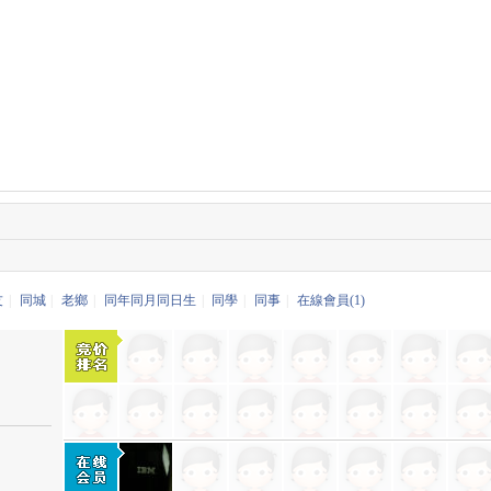
友
|
同城
|
老鄉
|
同年同月同日生
|
同學
|
同事
|
在線會員(1)