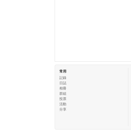
常用
記錄
日誌
相冊
群組
投票
活動
分享