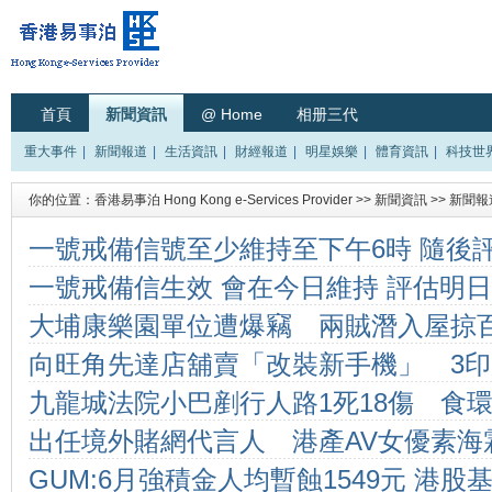
首頁
新聞資訊
@ Home
相册三代
重大事件
|
新聞報道
|
生活資訊
|
財經報道
|
明星娛樂
|
體育資訊
|
科技世
你的位置：
香港易事泊 Hong Kong e-Services Provider
>>
新聞資訊
>>
新聞報
一號戒備信號至少維持至下午6時 隨後
一號戒備信生效 會在今日維持 評估明
大埔康樂園單位遭爆竊 兩賊潛入屋掠
波
向旺角先達店舖賣「改裝新手機」 3
片】
九龍城法院小巴剷行人路1死18傷 
出任境外賭網代言人 港產AV女優素海
司機危駕被捕
GUM:6月強積金人均暫蝕1549元 港股