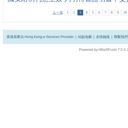
法》生效前案件
上一頁
1
2
3
4
5
6
7
8
9
10
香港易事泊 Hong Kong e-Services Provider
|
站點地圖
|
友情鏈接
|
聯繫我們
Powered by
HKeSP.com
7.5
© 