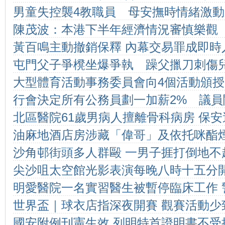
男童失控襲4教職員 母安撫時情緒激
陳茂波：本港下半年經濟情況審慎樂觀
雙被捕
黃百鳴主動撤銷保釋 內幕交易罪成即時
屯門父子爭櫈坐爆爭執 躁父擸刀刺傷
大型體育活動事務委員會向4個活動頒授
行會決定所有公務員劃一加薪2% 議
北區醫院61歲男病人擅離骨科病房 保
留人
油麻地酒店房涉藏「偉哥」及依托咪酯煙
意
沙角邨街頭多人群毆 一男子捱打倒地不
捕
尖沙咀太空館光影表演每晚八時十五分
明愛醫院一名實習醫生被暫停臨床工作 
世界盃｜球衣店指深夜開賽 觀賽活動少
腦跟進
國安附例刊憲生效 列明特首證明書不受
華報道)