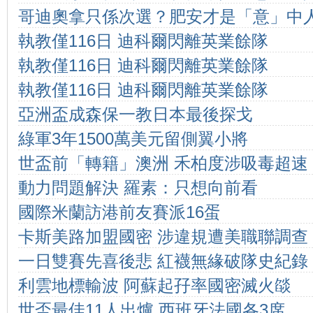
哥迪奧拿只係次選？肥安才是「意」中
執教僅116日 迪科爾閃離英業餘隊
執教僅116日 迪科爾閃離英業餘隊
執教僅116日 迪科爾閃離英業餘隊
亞洲盃成森保一教日本最後探戈
綠軍3年1500萬美元留側翼小將
世盃前「轉籍」澳洲 禾柏度涉吸毒超速
動力問題解決 羅素：只想向前看
國際米蘭訪港前友賽派16蛋
卡斯美路加盟國密 涉違規遭美職聯調查
一日雙賽先喜後悲 紅襪無緣破隊史紀錄
利雲地標輸波 阿蘇起孖率國密滅火燄
世盃最佳11人出爐 西班牙法國各3席