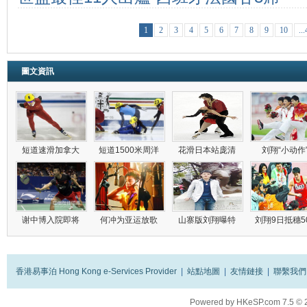
1
2
3
4
5
6
7
8
9
10
..
圖文資訊
短道速滑加拿大
短道1500米周洋
花滑日本站庞清
刘翔“小动作
谢中博入院即将
何冲为亚运放歌
山寨版刘翔曝特
刘翔9日抵穗5
香港易事泊 Hong Kong e-Services Provider
|
站點地圖
|
友情鏈接
|
聯繫我們
Powered by
HKeSP.com
7.5
© 