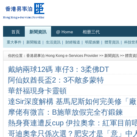
首頁
新聞資訊
@ Home
相册三代
重大事件
|
新聞報道
|
生活資訊
|
財經報道
|
明星娛樂
|
體育資訊
|
科技世
你的位置：
香港易事泊 Hong Kong e-Services Provider
>>
新聞資訊
>>
體育資
戴納兩球12碼 車仔3：3柔佛DT
阿仙奴酋長盃2：3不敵多蒙特
華舒福現身卡靈頓
達Sir深度解構 基馬尼斯如何完美修「
摩佬有微言：B施華放假完全冇鍛鍊
熱身賽連遭反cup 伊拉奧拿：紅軍目前
哥迪奧拿只係次選？肥安才是「意」中