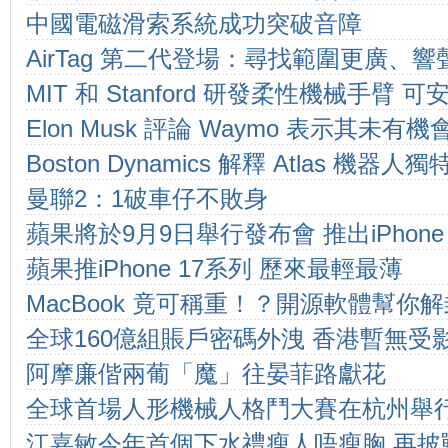
中國電磁滑索系統成功突破音障
AirTag 第二代登場：尋找範圍更廣、響聲更
MIT 和 Stanford 研發柔性機械手臂
ch 都可精準尋找，香港售價 HK$249 起
Elon Musk 評論 Waymo 表示其未有機
人類
Boston Dynamics 解釋 Atlas 
曼聯2：1破車仔不敗身
計理念
蘋果將於9月9日舉行發布會 推出iPhon
蘋果推iPhone 17系列 歷來最輕最薄
表
MacBook 竟可稱重！？開源軟體幫你
全球160億組賬戶密碼外洩 香港暫無受
阿摩廉偕兩葡「魔」往晏菲路獻花
全球首場人形機械人格鬥大賽在杭州舉
江嘉敏今年首個下水禮瘦人唔瘦胸 再披