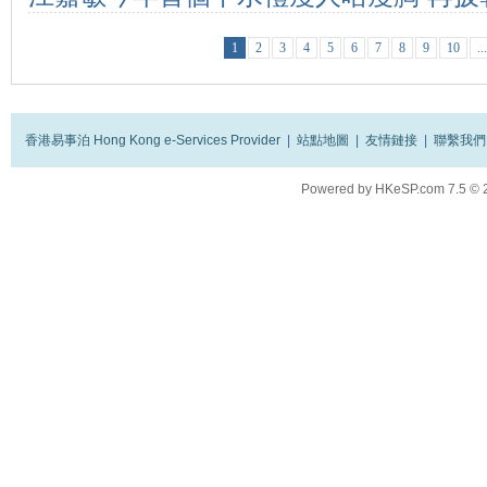
手腳粗
1
2
3
4
5
6
7
8
9
10
..
香港易事泊 Hong Kong e-Services Provider
|
站點地圖
|
友情鏈接
|
聯繫我們
Powered by
HKeSP.com
7.5
© 