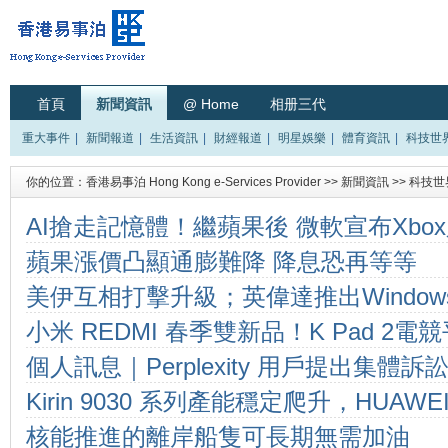
首頁
新聞資訊
@ Home
相册三代
重大事件
|
新聞報道
|
生活資訊
|
財經報道
|
明星娛樂
|
體育資訊
|
科技世
你的位置：
香港易事泊 Hong Kong e-Services Provider
>>
新聞資訊
>>
科技世
AI搶走記憶體！繼蘋果後 微軟宣布Xbo
蘋果漲價凸顯通膨難降 降息恐再等等
貴150美元
美伊互相打擊升級；英偉達推出Window
小米 REDMI 春季雙新品！K Pad 2電
市場動態一覽
個人訊息｜Perplexity 用戶提出集體訴訟 指控
ok Pro 2026輕薄本6999元起
Kirin 9030 系列產能穩定爬升，HUA
違反私隱法 與第三方分享用戶數據
核能推進的離岸船隻可長期無需加油
理器