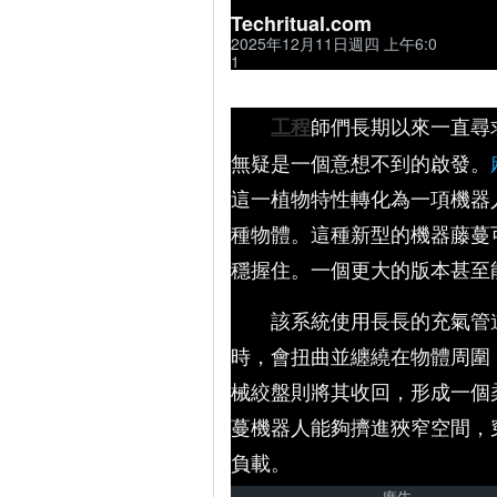
Techritual.com
2025年12月11日週四 上午6:0
1
師們長期以來一直尋
工程
無疑是一個意想不到的啟發。
這一植物特性轉化為一項機器
種物體。這種新型的機器藤蔓
穩握住。一個更大的版本甚至
該系統使用長長的充氣管
時，會扭曲並纏繞在物體周圍
械絞盤則將其收回，形成一個
蔓機器人能夠擠進狹窄空間，
負載。