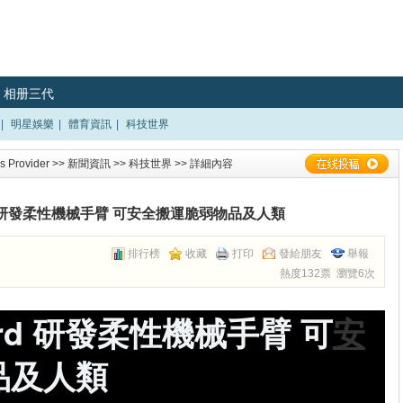
相册三代
|
明星娛樂
|
體育資訊
|
科技世界
 Provider
>>
新聞資訊
>>
科技世界
>> 詳細內容
ford 研發柔性機械手臂 可安全搬運脆弱物品及人類
排行榜
收藏
打印
發給朋友
舉報
熱度132票 瀏覽6次
nford 研發柔性機械手臂 可
安
品及人類