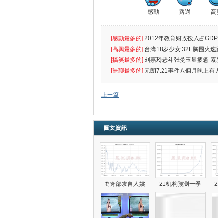
感動
路過
高
[感動最多的]
2012年教育财政投入占GDP
出首位
[高興最多的]
台湾18岁少女 32E胸围火速
[搞笑最多的]
刘嘉玲恶斗张曼玉显疲惫 素
遮
[無聊最多的]
元朗7.21事件八個月晚上有
催
上一篇
圖文資訊
商务部发言人姚
21机构预测一季