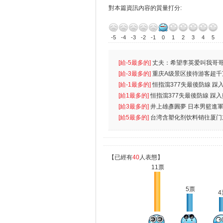
對本篇資訊內容的質量打分:
-5
-4
-3
-2
-1
0
1
2
3
4
5
[給-5最多的]
丈夫：希望李英爱叫我哥哥
先
[給-3最多的]
重庆A级景区接待游客超千
[給-1最多的]
恒指瀉377失最後防線 踩
無
[給1最多的]
恒指瀉377失最後防線 踩
[給3最多的]
井上雄彥圓夢 日本男籃進
[給5最多的]
台湾含塑化剂饮料销往厦门
【已經有
40
人表態】
11票
5票
4