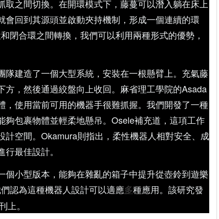
抓取之間切換。在開環模式下，藤蔓可以潛入躺在床上
就會回到其源頭並啟動夾持機制，形成一個連續的環
在開環和閉合環之間轉換，我們可以利用兩種形式的優勢，
團隊建造了一個大型系統，安裝在一根懸臂上。充氣藤
方，然後通過絞盤向上收回。麻省理工學院的Asada
體，使用當前可用的機器手很難抓握。我們開發了一種
夠包裹物體並輕柔地懸吊。Osele補充道，這項工作
計空間。Okamura則指出，柔性機器人相對安全、成
進行最佳設計。
一個小型版本，能夠在雜亂的箱子中提升從壺鈴到遊樂
，我們認為這種機器人設計可以適應
種應用。該研究發
多
》期刊上。