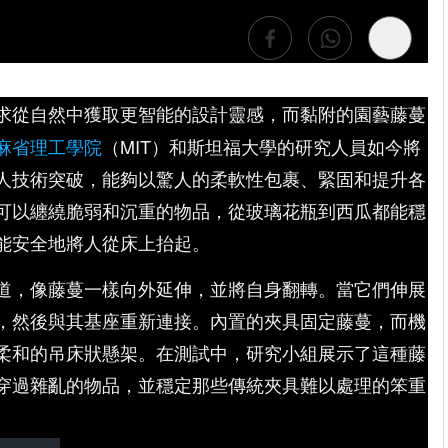
求從自然中獲取更智能的設計靈感，而黏附的園藝藤蔓
麻省理工學院
（MIT）和斯坦福大學的研究人員如今將
人技術突破，能夠以驚人的柔軟性包裹、緊固和提升各
可以纏繞脆弱和沉重的物品，從玻璃花瓶到西瓜都能穩
能安全地將人從床上抬起。
道，像藤蔓一樣向外延伸，並將自身翻轉。當它們伸展
，然後與其基座重新連接。內置的夾具固定藤蔓，而機
柔和的吊床狀懸架。在測試中，研究小組展示了這種藤
穿過雜亂的物品，並穩定那些傳統夾具難以處理的笨重