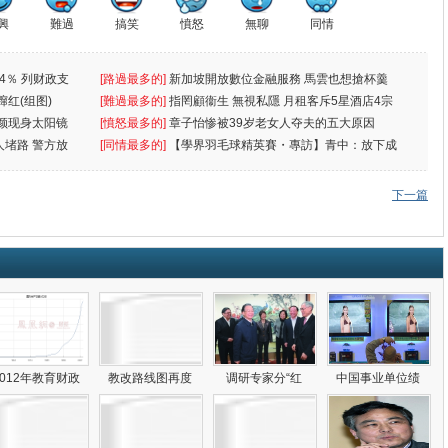
興
難過
搞笑
憤怒
無聊
同情
4％ 列财政支
[路過最多的]
新加坡開放數位金融服務 馬雲也想搶杯羹
蹿红(组图)
[難過最多的]
指罔顧衞生 無視私隱 月租客斥5星酒店4宗
颜现身太阳镜
罪
[憤怒最多的]
章子怡惨被39岁老女人夺夫的五大原因
人堵路 警方放
[同情最多的]
【學界羽毛球精英賽・專訪】青中：放下成
敗
下一篇
2012年教育财政
教改路线图再度
调研专家分“红
中国事业单位绩