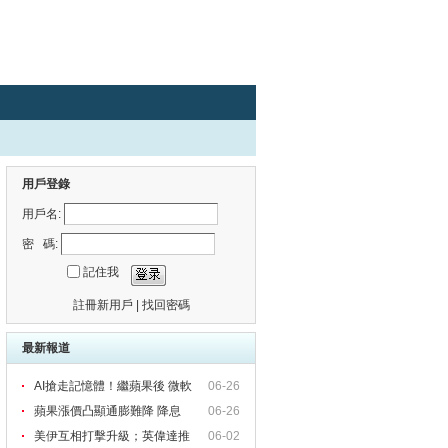
用戶登錄
用戶名:
密 碼:
記住我
註冊新用戶
|
找回密碼
最新報道
AI搶走記憶體！繼蘋果後 微軟
06-26
蘋果漲價凸顯通膨難降 降息
06-26
美伊互相打擊升級；英偉達推
06-02