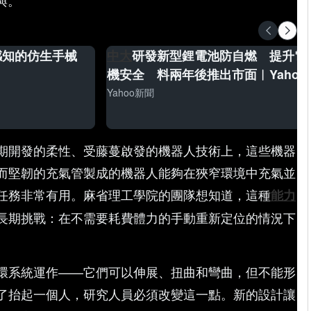
參與。
感知的仿生手械
中大
研發新型鋰電池防自燃 提升電
機安全 料兩年後推出市面︱Yahoo
Yahoo新聞
期開發的柔性、受藤蔓啟發的機器人技術上，這些機器
而堅韌的充氣管製成的機器人能夠在狹窄環境中充氣並
任務非常有用。麻省理工學院的團隊想知道，這種
能力
長期挑戰：在不需要耗費體力的手動重新定位的情況下
環系統運作——它們可以伸展、扭曲和彎曲，但不能形
了抬起一個人，研究人員必須改變這一點。新的設計讓