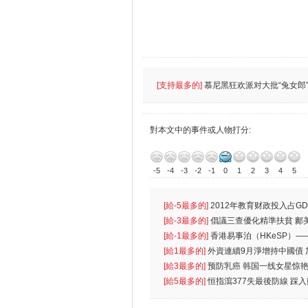
[支持最多的]
慕尼黑狂欢派对大批“兔女郎”
對本文中的事件或人物打分:
-5
-4
-3
-2
-1
0
1
2
3
4
5
[給-5最多的]
2012年教育财政投入占GD
首位
[給-3最多的]
倡議三查優化精準扶貧 鄺
生
[給-1最多的]
香港易事泊（HKeSP）——
k）”项目
[給1最多的]
外資連續9月淨增持中國債
[給3最多的]
预防乳癌 韩国一线女星惊艳
[給5最多的]
恒指瀉377失最後防線 踩