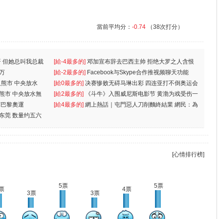
當前平均分：
-0.74
（38次打分）
 但她总叫我总裁
[給-4最多的]
邓加宣布辞去巴西主帅 拒绝大罗之人含恨
万
离
[給-2最多的]
Facebook与Skype合作推视频聊天功能
入熊市 中央放水
[給0最多的]
决赛惨败无碍马琳出彩 四连亚打不倒奥运会
入熊市 中央放水無
[給2最多的]
《斗牛》入围威尼斯电影节 黄渤为戏受伤一
軍巴黎奧運
[給4最多的]
網上熱話｜屯門惡人刀削麵終結業 網民：為
东莞 数量约五六
兩蚊
[心情排行榜]
5票
5票
票
4票
3票
3票