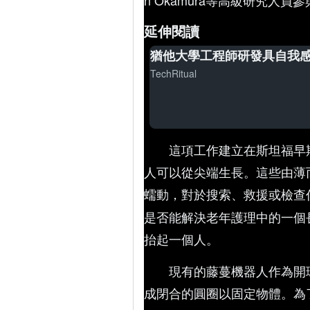
n Okamura等高級研究人員
延伸閱讀
猶他大學工程師研發具自我
TechRitual
這項工作建立在斯坦福早
人可以從尖端生長。這些由薄
蠕動，對於搜索、救援或檢查
是否能解決老年護理中的一個
抬起一個人。
現有的藤蔓機器人作為開
成閉合的圓圈以固定物體。為