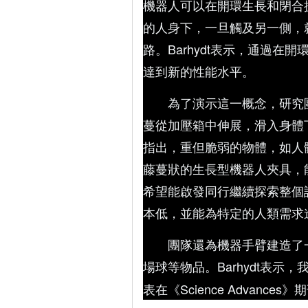
機器人可以在開環生長和閉合
的人身下，一旦觸及另一側，
路。Barhydt表示，通過
達到新的性能水平。
為了演示這一概念，研究
蔓從加壓箱中伸展，滑入身體下
指出，重但脆弱的物體，如人
藤蔓狀的生長型機器人夾具，能
希望能啟發同行繼續探索整個設
本低，並能為特定的人類需求
團隊還為機器手臂建造了
場球等物品。Barhydt表示
表在《Science Advances