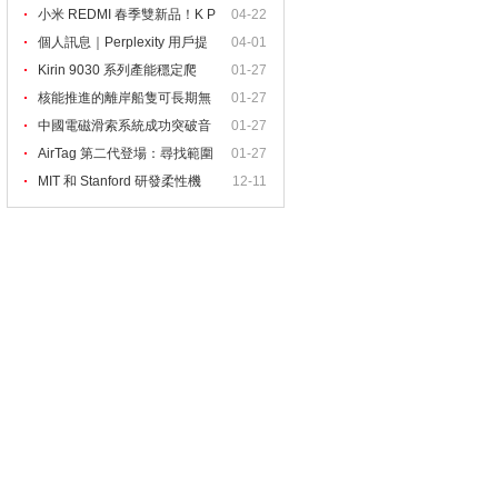
出
小米 REDMI 春季雙新品！K P
04-22
ad
個人訊息｜Perplexity 用戶提
04-01
Kirin 9030 系列產能穩定爬
01-27
核能推進的離岸船隻可長期無
01-27
中國電磁滑索系統成功突破音
01-27
AirTag 第二代登場：尋找範圍
01-27
MIT 和 Stanford 研發柔性機
12-11