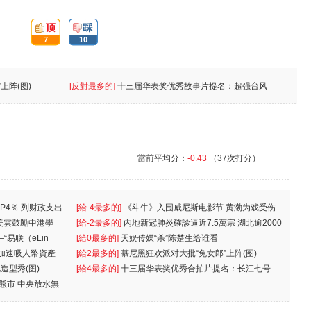
頂:
踩:
7
10
上阵(图)
[反對最多的]
十三届华表奖优秀故事片提名：超强台风
當前平均分：
-0.43
（37次打分）
P4％ 列财政支出
[給-4最多的]
《斗牛》入围威尼斯电影节 黄渤为戏受伤
美雲鼓勵中港學
一
[給-2最多的]
內地新冠肺炎確診逼近7.5萬宗 湖北逾2000
“易联（eLin
人
[給0最多的]
天娱传媒“杀”陈楚生给谁看
 加速吸人幣資產
[給2最多的]
慕尼黑狂欢派对大批“兔女郎”上阵(图)
造型秀(图)
[給4最多的]
十三届华表奖优秀合拍片提名：长江七号
入熊市 中央放水無