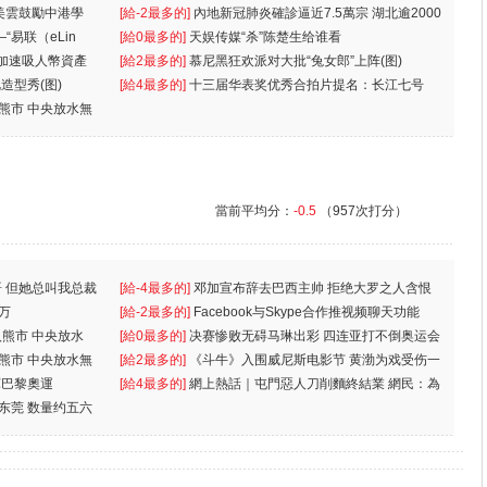
美雲鼓勵中港學
一
[給-2最多的]
內地新冠肺炎確診逼近7.5萬宗 湖北逾2000
“易联（eLin
人
[給0最多的]
天娱传媒“杀”陈楚生给谁看
 加速吸人幣資產
[給2最多的]
慕尼黑狂欢派对大批“兔女郎”上阵(图)
造型秀(图)
[給4最多的]
十三届华表奖优秀合拍片提名：长江七号
入熊市 中央放水無
當前平均分：
-0.5
（957次打分）
 但她总叫我总裁
[給-4最多的]
邓加宣布辞去巴西主帅 拒绝大罗之人含恨
万
离
[給-2最多的]
Facebook与Skype合作推视频聊天功能
入熊市 中央放水
[給0最多的]
决赛惨败无碍马琳出彩 四连亚打不倒奥运会
入熊市 中央放水無
[給2最多的]
《斗牛》入围威尼斯电影节 黄渤为戏受伤一
軍巴黎奧運
[給4最多的]
網上熱話｜屯門惡人刀削麵終結業 網民：為
东莞 数量约五六
兩蚊