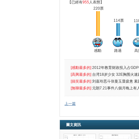
【已經有
955
人表態】
220票
114票
11
感動
路過
高
[感動最多的]
2012年教育财政投入占GDP
出首位
[高興最多的]
台湾18岁少女 32E胸围火速
[搞笑最多的]
刘嘉玲恶斗张曼玉显疲惫 素
遮
[無聊最多的]
元朗7.21事件八個月晚上有
催
上一篇
圖文資訊