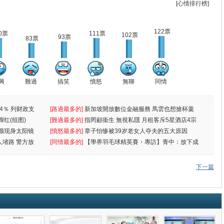
[心情排行榜]
122票
0票
111票
102票
93票
83票
興
難過
搞笑
憤怒
無聊
同情
4％ 列财政支
[路過最多的]
新加坡開放數位金融服務 馬雲也想搶杯羹
蹿红(组图)
[難過最多的]
指罔顧衞生 無視私隱 月租客斥5星酒店4宗
颜现身太阳镜
罪
[憤怒最多的]
章子怡惨被39岁老女人夺夫的五大原因
人堵路 警方放
[同情最多的]
【學界羽毛球精英賽・專訪】青中：放下成
敗
下一篇