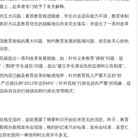
题上，起草者专门给予了有关解释。
的五大问题：素质教育推进困难，学生社会适应能力不强，教育体制
差距大以及教育优先的战略地位尚未完全落实；并提出了一系列改革
国教育面临的重大问题、制约教育发展的瓶颈问题、老百姓关心的热
回答。
见稿提出一系列改革发展措施，如：针对义务教育“择校”问题，提
”；围绕“学生减负”问题，提出“建立学生课业负担监测和公告制度”。
些内容已触及教育改革的敏感地带，针对教育投入严重不足的“软
总值比例“2012年达到4%”；针对高校“行政化趋向严重”的现象，提
消实际存在的行政级别和行政化管理模式”。
在线交流时，提前透露了纲要昨日开始征求意见的消息。昨天，教育
新闻办新闻发布会现场，晚到的记者只好站着，发布会结束，袁贵仁
五位部长因同一事情同时出席并不多见。