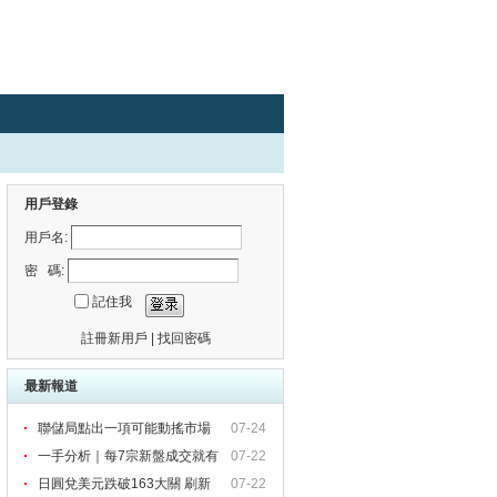
用戶登錄
用戶名:
密 碼:
記住我
註冊新用戶
|
找回密碼
最新報道
聯儲局點出一項可能動搖市場
07-24
一手分析｜每7宗新盤成交就有
07-22
1
日圓兌美元跌破163大關 刷新
07-22