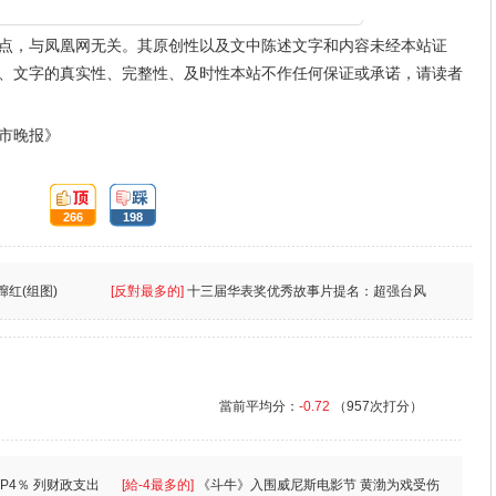
点，与凤凰网无关。其原创性以及文中陈述文字和内容未经本站证
、文字的真实性、完整性、及时性本站不作任何保证或承诺，请读者
市晚报》
頂:
踩:
266
198
蹿红(组图)
[反對最多的]
十三届华表奖优秀故事片提名：超强台风
當前平均分：
-0.72
（957次打分）
P4％ 列财政支出
[給-4最多的]
《斗牛》入围威尼斯电影节 黄渤为戏受伤