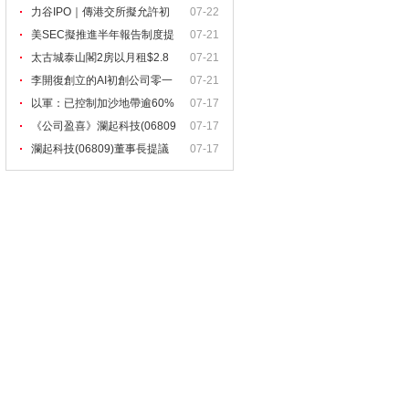
力谷IPO｜傳港交所擬允許初
07-22
創
美SEC擬推進半年報告制度提
07-21
太古城泰山閣2房以月租$2.8
07-21
李開復創立的AI初創公司零一
07-21
以軍：已控制加沙地帶逾60%
07-17
區
《公司盈喜》瀾起科技(06809
07-17
瀾起科技(06809)董事長提議
07-17