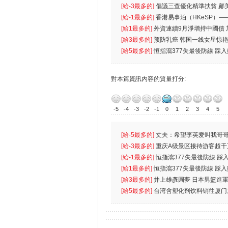
首位
[給-3最多的]
倡議三查優化精準扶貧 鄺
生
[給-1最多的]
香港易事泊（HKeSP）——
k）”项目
[給1最多的]
外資連續9月淨增持中國債
[給3最多的]
预防乳癌 韩国一线女星惊艳
[給5最多的]
恒指瀉377失最後防線 踩
對本篇資訊內容的質量打分:
-5
-4
-3
-2
-1
0
1
2
3
4
5
[給-5最多的]
丈夫：希望李英爱叫我哥哥
先
[給-3最多的]
重庆A级景区接待游客超千
[給-1最多的]
恒指瀉377失最後防線 踩
無
[給1最多的]
恒指瀉377失最後防線 踩
[給3最多的]
井上雄彥圓夢 日本男籃進
[給5最多的]
台湾含塑化剂饮料销往厦门