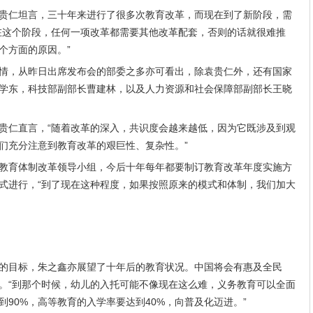
贵仁坦言，三十年来进行了很多次教育改革，而现在到了新阶段，需
在这个阶段，任何一项改革都需要其他改革配套，否则的话就很难推
个方面的原因。”
情，从昨日出席发布会的部委之多亦可看出，除袁贵仁外，还有国家
学东，科技部副部长曹建林，以及人力资源和社会保障部副部长王晓
贵仁直言，“随着改革的深入，共识度会越来越低，因为它既涉及到观
们充分注意到教育改革的艰巨性、复杂性。”
教育体制改革领导小组，今后十年每年都要制订教育改革年度实施方
式进行，“到了现在这种程度，如果按照原来的模式和体制，我们加大
的目标，朱之鑫亦展望了十年后的教育状况。中国将会有惠及全民
。“到那个时候，幼儿的入托可能不像现在这么难，义务教育可以全面
90%，高等教育的入学率要达到40%，向普及化迈进。”