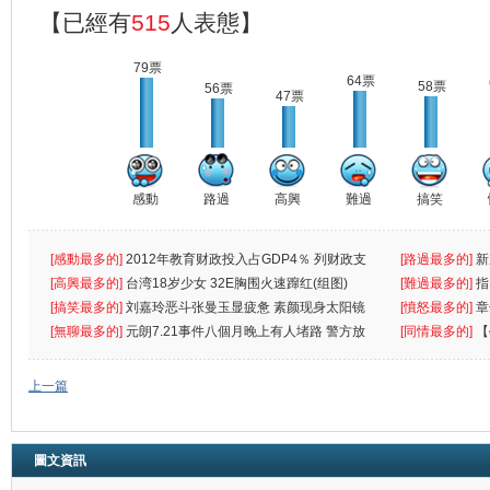
【已經有
515
人表態】
79票
64票
58票
56票
47票
感動
路過
高興
難過
搞笑
[感動最多的]
2012年教育财政投入占GDP4％ 列财政支
[路過最多的]
新
出首位
[高興最多的]
台湾18岁少女 32E胸围火速蹿红(组图)
[難過最多的]
指
[搞笑最多的]
刘嘉玲恶斗张曼玉显疲惫 素颜现身太阳镜
罪
[憤怒最多的]
章
遮
[無聊最多的]
元朗7.21事件八個月晚上有人堵路 警方放
[同情最多的]
【
催
敗
上一篇
圖文資訊