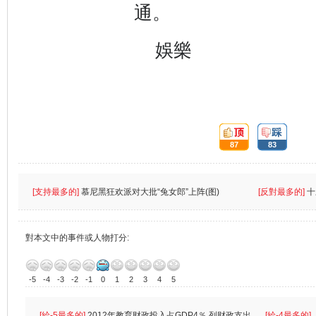
通。
娛樂
頂:
踩:
87
83
[支持最多的]
慕尼黑狂欢派对大批“兔女郎”上阵(图)
[反對最多的]
十
對本文中的事件或人物打分:
-5
-4
-3
-2
-1
0
1
2
3
4
5
[給-5最多的]
2012年教育财政投入占GDP4％ 列财政支出
[給-4最多的]