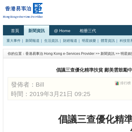
首頁
新聞資訊
@ Home
相册三代
重大事件
|
新聞報道
|
生活資訊
|
財經報道
|
明星娛樂
|
體育資訊
|
科技世
你的位置：
香港易事泊 Hong Kong e-Services Provider
>>
新聞資訊
>>
明星娛
倡議三查優化精準扶貧 鄺美雲鼓勵
發佈者：
Bill
排行榜
時間：2019年3月21日 09:25
倡議三查優化精準