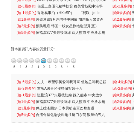
首位
[給-3最多的]
倡議三查優化精準扶貧 鄺美雲鼓勵中港學
一
[給-2最多的]
生
[給-1最多的]
香港易事泊（HKeSP）——“易联（eLin
人
[給0最多的]
k）”项目
[給1最多的]
外資連續9月淨增持中國債 加速吸人幣資產
[給2最多的]
[給3最多的]
预防乳癌 韩国一线女星惊艳造型秀(图)
[給4最多的]
[給5最多的]
恒指瀉377失最後防線 踩入熊市 中央放水無
對本篇資訊內容的質量打分:
-5
-4
-3
-2
-1
0
1
2
3
4
5
[給-5最多的]
丈夫：希望李英爱叫我哥哥 但她总叫我总裁
[給-4最多的]
先
[給-3最多的]
重庆A级景区接待游客超千万
离
[給-2最多的]
[給-1最多的]
恒指瀉377失最後防線 踩入熊市 中央放水
[給0最多的]
無
[給1最多的]
恒指瀉377失最後防線 踩入熊市 中央放水無
[給2最多的]
[給3最多的]
井上雄彥圓夢 日本男籃進軍巴黎奧運
[給4最多的]
[給5最多的]
台湾含塑化剂饮料销往厦门东莞 数量约五六
兩蚊