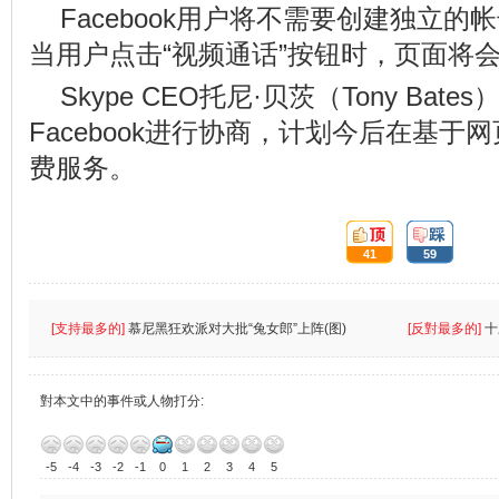
Facebook用户将不需要创建独立
当用户点击“视频通话”按钮时，页面将
Skype CEO托尼·贝茨（Tony Bat
Facebook进行协商，计划今后在基
费服务。
頂:
踩:
41
59
[支持最多的]
慕尼黑狂欢派对大批“兔女郎”上阵(图)
[反對最多的]
十
對本文中的事件或人物打分:
-5
-4
-3
-2
-1
0
1
2
3
4
5