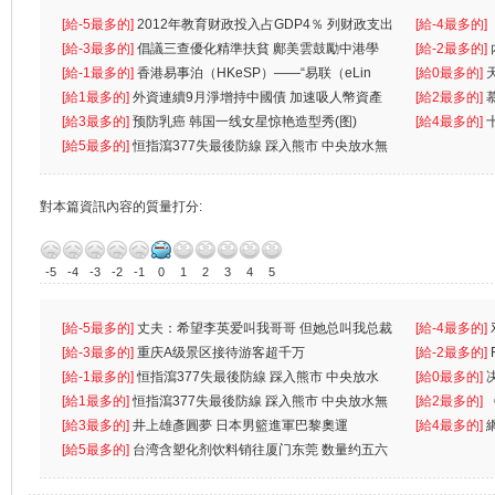
[給-5最多的]
2012年教育财政投入占GDP4％ 列财政支出
[給-4最多的]
首位
[給-3最多的]
倡議三查優化精準扶貧 鄺美雲鼓勵中港學
一
[給-2最多的]
生
[給-1最多的]
香港易事泊（HKeSP）——“易联（eLin
人
[給0最多的]
k）”项目
[給1最多的]
外資連續9月淨增持中國債 加速吸人幣資產
[給2最多的]
[給3最多的]
预防乳癌 韩国一线女星惊艳造型秀(图)
[給4最多的]
[給5最多的]
恒指瀉377失最後防線 踩入熊市 中央放水無
對本篇資訊內容的質量打分:
-5
-4
-3
-2
-1
0
1
2
3
4
5
[給-5最多的]
丈夫：希望李英爱叫我哥哥 但她总叫我总裁
[給-4最多的]
先
[給-3最多的]
重庆A级景区接待游客超千万
离
[給-2最多的]
[給-1最多的]
恒指瀉377失最後防線 踩入熊市 中央放水
[給0最多的]
無
[給1最多的]
恒指瀉377失最後防線 踩入熊市 中央放水無
[給2最多的]
[給3最多的]
井上雄彥圓夢 日本男籃進軍巴黎奧運
[給4最多的]
[給5最多的]
台湾含塑化剂饮料销往厦门东莞 数量约五六
兩蚊