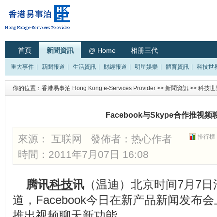
首頁
新聞資訊
@ Home
相册三代
重大事件
|
新聞報道
|
生活資訊
|
財經報道
|
明星娛樂
|
體育資訊
|
科技世
你的位置：
香港易事泊 Hong Kong e-Services Provider
>>
新聞資訊
>>
科技世
Facebook与Skype合作推视
來源： 互联网 發佈者：
热心作者
排行榜
時間：2011年7月07日 16:08
腾讯
科技
讯
（温迪）北京时间7月7
道，Facebook今日在新产品新闻发布会
推出视频聊天新功能。