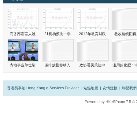
商务部发言人姚
21机构预测一季
2012年教育财政
教改路线图
内地事业单位绩
碳排放指标纳入
政协委员关注中
滥用的化肥：
香港易事泊 Hong Kong e-Services Provider
|
站點地圖
|
友情鏈接
|
聯繫我們
Powered by
HKeSP.com
7.5
© 