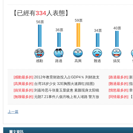
【已經有
334
人表態】
59票
56票
40票
36票
34票
感動
路過
高興
難過
搞笑
[感動最多的]
2012年教育财政投入占GDP4％ 列财政支
[路過最多的]
新
出首位
[高興最多的]
台湾18岁少女 32E胸围火速蹿红(组图)
[難過最多的]
指
[搞笑最多的]
刘嘉玲恶斗张曼玉显疲惫 素颜现身太阳镜
罪
[憤怒最多的]
章
遮
[無聊最多的]
元朗7.21事件八個月晚上有人堵路 警方放
[同情最多的]
【
催
敗
上一篇
圖文資訊