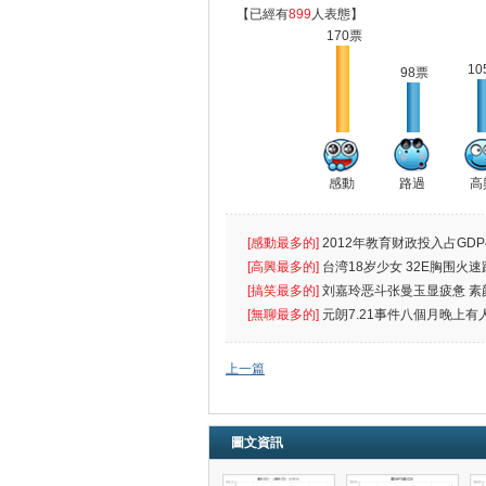
【已經有
899
人表態】
170票
10
98票
感動
路過
高
[感動最多的]
2012年教育财政投入占GDP
出首位
[高興最多的]
台湾18岁少女 32E胸围火速
[搞笑最多的]
刘嘉玲恶斗张曼玉显疲惫 素
遮
[無聊最多的]
元朗7.21事件八個月晚上有
催
上一篇
圖文資訊