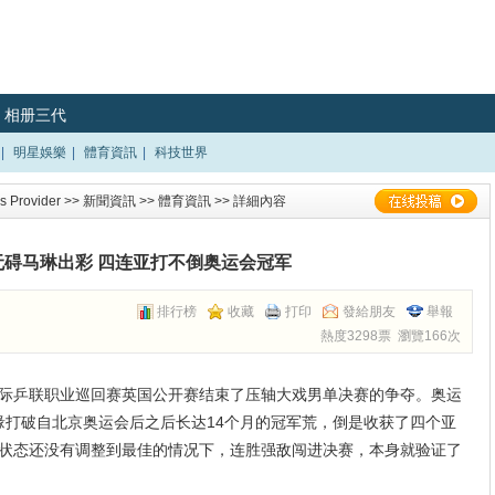
相册三代
|
明星娛樂
|
體育資訊
|
科技世界
 Provider
>>
新聞資訊
>>
體育資訊
>> 詳細內容
无碍马琳出彩 四连亚打不倒奥运会冠军
排行榜
收藏
打印
發給朋友
舉報
熱度3298票 瀏覽166次
年国际乒联职业巡回赛英国公开赛结束了压轴大戏男单决赛的争夺。奥运
缘打破自北京奥运会后之后长达14个月的冠军荒，倒是收获了四个亚
状态还没有调整到最佳的情况下，连胜强敌闯进决赛，本身就验证了