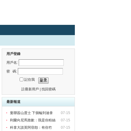
用戶登錄
用戶名:
密 碼:
記住我
註冊新用戶
|
找回密碼
最新報道
曼聯簽山度士 下個輪到迪拿
07-15
利蘭向尼馬致歉：我是你粉絲
07-15
科拿大談英阿宿怨：有你冇
07-15