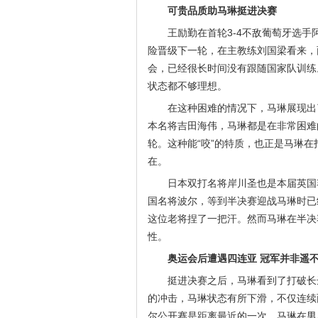
可贵品质助马琳挺进决赛
王励勤在首轮3-4不敌葡萄牙选手
险晋级下一轮，在主教练刘国梁看来，
会，已经很长时间没有跟随国家队训练
状态都不够理想。
在这种困难的情况下，马琳展现出
本名将吉田海伟，马琳都是在非常困难
轮。这种能“咬”的特质，也正是马琳
在。
日本双打名将岸川圣也是本届英国赛
国名将波尔，等到半决赛迎战马琳时已
这位老将捏了一把汗。然而马琳在半决
性。
奥运会后遭遇四连亚 冠军并非遥
挺进决赛之后，马琳看到了打破长
的冲击，马琳状态有所下滑，不仅连续
尔公开赛是距离最近的一次，马琳在男