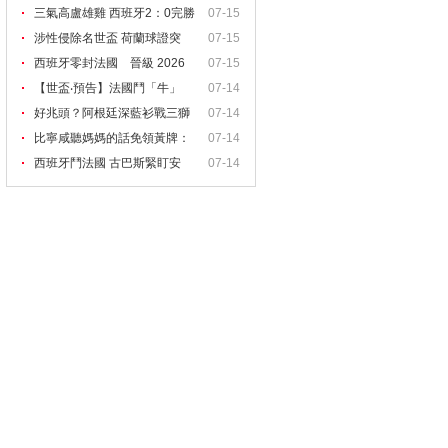
我！
三氣高盧雄雞 西班牙2：0完勝
07-15
涉性侵除名世盃 荷蘭球證突
07-15
西班牙零封法國 晉級 2026
07-15
【世盃‧預告】法國鬥「牛」
07-14
好兆頭？阿根廷深藍衫戰三獅
07-14
比寧咸聽媽媽的話免領黃牌：
07-14
她
西班牙鬥法國 古巴斯緊盯安
07-14