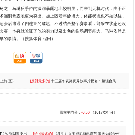
马龙，马琳反手位的漏洞暴露地比较明显，而来到无机时代，由于正
术漏洞暴露地更为突出。加上随着年龄增大，体能状况也不如以往，
运会后遭遇了四连亚的尴尬。不过结合整个赛事看，能够在状态还没
决赛，本身就验证了他的实力以及出色的临场调节能力。马琳依然是
早的事情。（搜狐体育 程田）
頂:
踩:
231
153
上阵(图)
[反對最多的]
十三届华表奖优秀故事片提名：超强台风
當前平均分：
-0.56
（1017次打分）
P4％ 列财政支出
[給-4最多的]
《斗牛》入围威尼斯电影节 黄渤为戏受伤