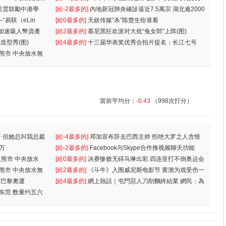
美雲鼓勵中港學
一
[給-2最多的]
內地新冠肺炎確診逼近7.5萬宗 湖北逾2000
“易联（eLin
人
[給0最多的]
天娱传媒“杀”陈楚生给谁看
 加速吸人幣資產
[給2最多的]
慕尼黑狂欢派对大批“兔女郎”上阵(图)
造型秀(图)
[給4最多的]
十三届华表奖优秀合拍片提名：长江七号
入熊市 中央放水無
當前平均分：
-0.43
（998次打分）
 但她总叫我总裁
[給-4最多的]
邓加宣布辞去巴西主帅 拒绝大罗之人含恨
万
离
[給-2最多的]
Facebook与Skype合作推视频聊天功能
入熊市 中央放水
[給0最多的]
决赛惨败无碍马琳出彩 四连亚打不倒奥运会
入熊市 中央放水無
[給2最多的]
《斗牛》入围威尼斯电影节 黄渤为戏受伤一
軍巴黎奧運
[給4最多的]
網上熱話｜屯門惡人刀削麵終結業 網民：為
东莞 数量约五六
兩蚊