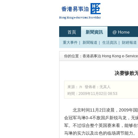
首頁
新聞資訊
@ Home
重大事件
|
新聞報道
|
生活資訊
|
財經報道
你的位置：
香港易事泊 Hong Kong e-Services
决赛惨败
來源： ת 發佈者：
无其人
時間：2009年11月02日 08:53
北京时间11月2日凌晨，2009
会冠军马琳0-4不敌国乒新锐马龙，无
军。不过综合整个英国赛来看，能够在
马琳的实力以及出色的临场调节能力。