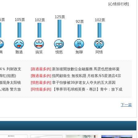
[心情排行榜]
125票
5票
105票
102票
102票
92票
興
難過
搞笑
憤怒
無聊
同情
4％ 列财政支
[路過最多的]
新加坡開放數位金融服務 馬雲也想搶杯羹
蹿红(组图)
[難過最多的]
指罔顧衞生 無視私隱 月租客斥5星酒店4宗
颜现身太阳镜
罪
[憤怒最多的]
章子怡惨被39岁老女人夺夫的五大原因
人堵路 警方放
[同情最多的]
【學界羽毛球精英賽・專訪】青中：放下成
敗
下一篇