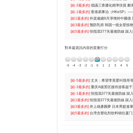
首位
[給-3最多的]
倡議三查優化精準扶貧 鄺
生
[給-1最多的]
香港易事泊（HKeSP）——
k）”项目
[給1最多的]
外資連續9月淨增持中國債
[給3最多的]
预防乳癌 韩国一线女星惊艳
[給5最多的]
恒指瀉377失最後防線 踩
對本篇資訊內容的質量打分:
-5
-4
-3
-2
-1
0
1
2
3
4
5
[給-5最多的]
丈夫：希望李英爱叫我哥哥
先
[給-3最多的]
重庆A级景区接待游客超千
[給-1最多的]
恒指瀉377失最後防線 踩
無
[給1最多的]
恒指瀉377失最後防線 踩
[給3最多的]
井上雄彥圓夢 日本男籃進
[給5最多的]
台湾含塑化剂饮料销往厦门