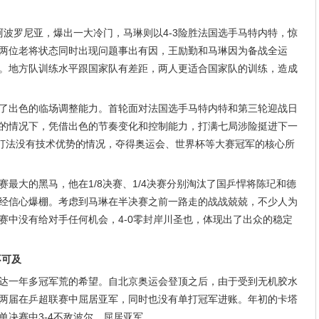
阿波罗尼亚，爆出一大冷门，马琳则以4-3险胜法国选手马特内特，惊
两位老将状态同时出现问题事出有因，王励勤和马琳因为备战全运
。地方队训练水平跟国家队有差距，两人更适合国家队的训练，造成
了出色的临场调整能力。首轮面对法国选手马特内特和第三轮迎战日
的情况下，凭借出色的节奏变化和控制能力，打满七局涉险挺进下一
在打法没有技术优势的情况，夺得奥运会、世界杯等大赛冠军的核心所
最大的黑马，他在1/8决赛、1/4决赛分别淘汰了国乒悍将陈玘和德
经信心爆棚。考虑到马琳在半决赛之前一路走的战战兢兢，不少人为
赛中没有给对手任何机会，4-0零封岸川圣也，体现出了出众的稳定
不可及
达一年多冠军荒的希望。自北京奥运会登顶之后，由于受到无机胶水
两届在乒超联赛中屈居亚军，同时也没有单打冠军进账。年初的卡塔
单决赛中3-4不敌波尔，屈居亚军。