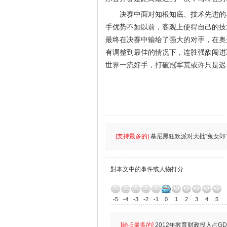
决赛中面对知根知底、技术先进的
手优势不如以前，客观上使得自己的技
最终在决赛中输给了强大的对手，在奥
有调整到最佳的情况下，连胜强敌闯进
世界一流好手，打破冠军荒或许只是迟
[支持最多的]
慕尼黑狂欢派对大批“兔女郎”
對本文中的事件或人物打分:
-5
-4
-3
-2
-1
0
1
2
3
4
5
[給-5最多的]
2012年教育财政投入占GD