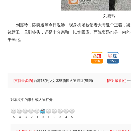
刘嘉玲
刘嘉玲，陈奕迅等今日返港，现身机场被记者大哥逮个正着，梁
镜遮丑，见到镜头，还是十分亲和，以笑回应。而陈奕迅也是一向的
平民化。
頂:
踩:
216
155
[支持最多的]
台湾18岁少女 32E胸围火速蹿红(组图)
[反對最多的]
十
對本文中的事件或人物打分:
-5
-4
-3
-2
-1
0
1
2
3
4
5