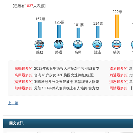
【已經有
1037
人表態】
222票
157票
126票
114票
101票
感動
路過
高興
難過
搞笑
[感動最多的]
2012年教育财政投入占GDP4％ 列财政支
[路過最多的]
新
出首位
[高興最多的]
台湾18岁少女 32E胸围火速蹿红(组图)
[難過最多的]
指
[搞笑最多的]
刘嘉玲恶斗张曼玉显疲惫 素颜现身太阳镜
罪
[憤怒最多的]
章
遮
[無聊最多的]
元朗7.21事件八個月晚上有人堵路 警方放
[同情最多的]
【
催
敗
上一篇
圖文資訊