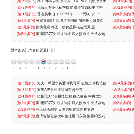
[給-5最多的]
2012年教育财政投入占GDP4％ 列财政支出
[給-4最多的]
首位
[給-3最多的]
倡議三查優化精準扶貧 鄺美雲鼓勵中港學
一
[給-2最多的]
生
[給-1最多的]
香港易事泊（HKeSP）——“易联（eLin
人
[給0最多的]
k）”项目
[給1最多的]
外資連續9月淨增持中國債 加速吸人幣資產
[給2最多的]
[給3最多的]
预防乳癌 韩国一线女星惊艳造型秀(图)
[給4最多的]
[給5最多的]
恒指瀉377失最後防線 踩入熊市 中央放水無
對本篇資訊內容的質量打分:
-5
-4
-3
-2
-1
0
1
2
3
4
5
[給-5最多的]
丈夫：希望李英爱叫我哥哥 但她总叫我总裁
[給-4最多的]
先
[給-3最多的]
重庆A级景区接待游客超千万
离
[給-2最多的]
[給-1最多的]
恒指瀉377失最後防線 踩入熊市 中央放水
[給0最多的]
無
[給1最多的]
恒指瀉377失最後防線 踩入熊市 中央放水無
[給2最多的]
[給3最多的]
井上雄彥圓夢 日本男籃進軍巴黎奧運
[給4最多的]
[給5最多的]
台湾含塑化剂饮料销往厦门东莞 数量约五六
兩蚊