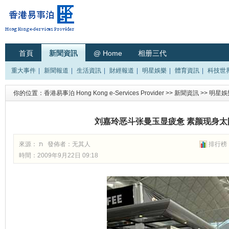
首頁
新聞資訊
@ Home
相册三代
重大事件
|
新聞報道
|
生活資訊
|
財經報道
|
明星娛樂
|
體育資訊
|
科技世
你的位置：
香港易事泊 Hong Kong e-Services Provider
>>
新聞資訊
>>
明星娛
刘嘉玲恶斗张曼玉显疲惫 素颜现身太阳
來源： ת 發佈者：
无其人
排行榜
時間：2009年9月22日 09:18