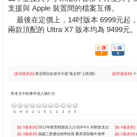
支援與 Apple 裝置間的檔案互傳。
最後在定價上，14吋版本 6999元起，
兩款頂配的 Ultra X7 版本均為 9499元
頂:
踩:
7
8
[支持最多的]
慕尼黑狂欢派对大批“兔女郎”上阵(图)
[反對最多的]
十
對本文中的事件或人物打分:
-5
-4
-3
-2
-1
0
1
2
3
4
5
[給-5最多的]
2012年教育财政投入占GDP4％ 列财政支出
[給-4最多的]
首位
[給-3最多的]
倡議三查優化精準扶貧 鄺美雲鼓勵中港學
一
[給-2最多的]