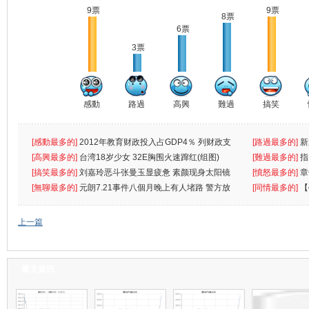
9票
9票
8票
6票
3票
感動
路過
高興
難過
搞笑
[感動最多的]
2012年教育财政投入占GDP4％ 列财政支
[路過最多的]
新
出首位
[高興最多的]
台湾18岁少女 32E胸围火速蹿红(组图)
[難過最多的]
指
[搞笑最多的]
刘嘉玲恶斗张曼玉显疲惫 素颜现身太阳镜
罪
[憤怒最多的]
章
遮
[無聊最多的]
元朗7.21事件八個月晚上有人堵路 警方放
[同情最多的]
【
催
敗
上一篇
圖文資訊