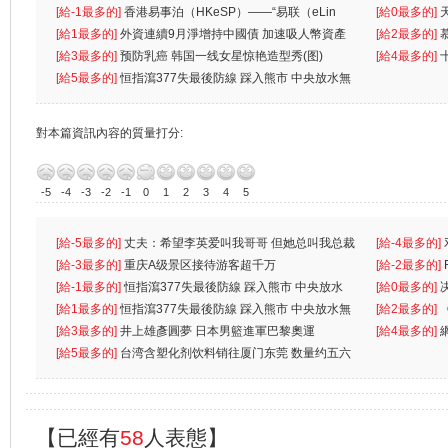
生
[給-1最多的]
香港易事泊（HKeSP）——“易联（eLin
人
[給0最多的]
k）”项目
[給1最多的]
外資連續9月淨增持中國債 加速吸人幣資產
[給2最多的]
[給3最多的]
预防乳癌 韩国一线女星惊艳造型秀(图)
[給4最多的]
[給5最多的]
恒指瀉377失最後防線 踩入熊市 中央放水無
對本篇資訊內容的質量打分:
-5
-4
-3
-2
-1
0
1
2
3
4
5
[給-5最多的]
丈夫：希望李英爱叫我哥哥 但她总叫我总裁
[給-4最多的]
先
[給-3最多的]
重庆A级景区接待游客超千万
离
[給-2最多的]
[給-1最多的]
恒指瀉377失最後防線 踩入熊市 中央放水
[給0最多的]
無
[給1最多的]
恒指瀉377失最後防線 踩入熊市 中央放水無
[給2最多的]
[給3最多的]
井上雄彥圓夢 日本男籃進軍巴黎奧運
[給4最多的]
[給5最多的]
台湾含塑化剂饮料销往厦门东莞 数量约五六
兩蚊
【已經有
58
人表態】