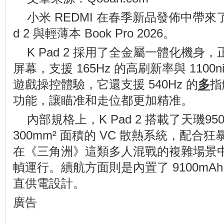
小米 REDMI 在春季新品發佈中帶來了
d 2 與輕薄本 Book Pro 2026。
K Pad 2 採用了全金屬一體化機身，正面
屏幕，支援 165Hz 的高刷新率與 1100
遊戲操控體驗，它還支援 540Hz 的
多
指
功能，讓瞄准和走位都更加精准。
內部規格上，K Pad 2 搭載了天璣95
300mm² 面積的 VC 散熱系統，配
在《三角洲》這類多人混戰的複雜場景
幀運行。續航方面則是內置了 9100mA
直供電設計。
廣告