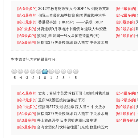
[給-5最多的]
2012年教育财政投入占GDP4％ 列财政支出
[給-4最多的]
首位
[給-3最多的]
倡議三查優化精準扶貧 鄺美雲鼓勵中港學
一
[給-2最多的]
生
[給-1最多的]
香港易事泊（HKeSP）——“易联（eLin
人
[給0最多的]
k）”项目
[給1最多的]
外資連續9月淨增持中國債 加速吸人幣資產
[給2最多的]
[給3最多的]
预防乳癌 韩国一线女星惊艳造型秀(图)
[給4最多的]
[給5最多的]
恒指瀉377失最後防線 踩入熊市 中央放水無
對本篇資訊內容的質量打分:
-5
-4
-3
-2
-1
0
1
2
3
4
5
[給-5最多的]
丈夫：希望李英爱叫我哥哥 但她总叫我总裁
[給-4最多的]
先
[給-3最多的]
重庆A级景区接待游客超千万
离
[給-2最多的]
[給-1最多的]
恒指瀉377失最後防線 踩入熊市 中央放水
[給0最多的]
無
[給1最多的]
恒指瀉377失最後防線 踩入熊市 中央放水無
[給2最多的]
[給3最多的]
井上雄彥圓夢 日本男籃進軍巴黎奧運
[給4最多的]
[給5最多的]
台湾含塑化剂饮料销往厦门东莞 数量约五六
兩蚊