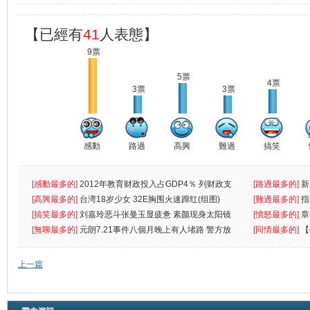
【已經有
41
人表態】
9票
5票
4票
3票
3票
感動
路過
高興
難過
搞笑
[感動最多的]
2012年教育财政投入占GDP4％ 列财政支
[路過最多的]
新
出首位
[高興最多的]
台湾18岁少女 32E胸围火速蹿红(组图)
[難過最多的]
指
[搞笑最多的]
刘嘉玲恶斗张曼玉显疲惫 素颜现身太阳镜
罪
[憤怒最多的]
章
遮
[無聊最多的]
元朗7.21事件八個月晚上有人堵路 警方放
[同情最多的]
【
催
敗
上一篇