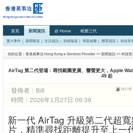
首頁
新聞資訊
@ Home
相册三代
重大事件
|
新聞報道
|
生活資訊
|
財經報道
|
明星娛樂
|
體育資訊
|
科技世
你的位置：
香港易事泊 Hong Kong e-Services Provider
>>
新聞資訊
>>
科技世
AirTag 第二代登場：尋找範圍更廣、響聲更大，Apple Wa
49 起
發佈者：
Bill
排行榜
時間：2026年1月27日 09:39
新一代 AirTag 升級第二代超
片，精準尋找距離提升至上一代 