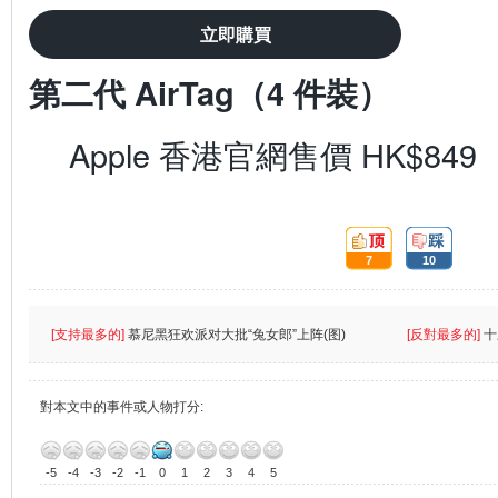
立即購買
第二代 AirTag（4 件裝）
Apple 香港官網售價 HK$849
頂:
踩:
7
10
[支持最多的]
慕尼黑狂欢派对大批“兔女郎”上阵(图)
[反對最多的]
十
對本文中的事件或人物打分:
-5
-4
-3
-2
-1
0
1
2
3
4
5