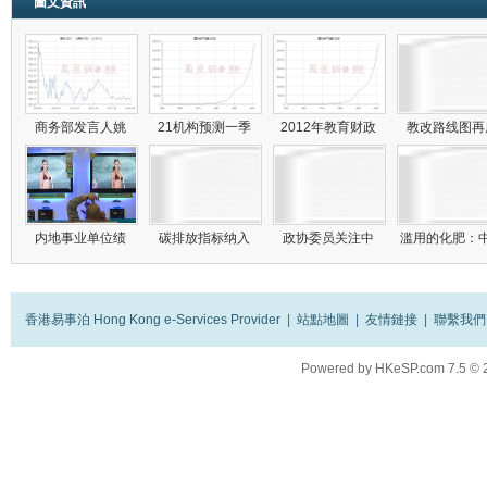
圖文資訊
商务部发言人姚
21机构预测一季
2012年教育财政
教改路线图
内地事业单位绩
碳排放指标纳入
政协委员关注中
滥用的化肥：
香港易事泊 Hong Kong e-Services Provider
|
站點地圖
|
友情鏈接
|
聯繫我們
Powered by
HKeSP.com
7.5
© 