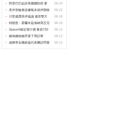
阿里巴巴起訴美國國防部 要
06-24
美伊首輪會談據報未就伊朗核
06-22
川普盛讚美伊協議 儘管雙方
06-16
特朗普：霍爾木茲海峽周五完
06-16
全
SpaceX確定發行價 募資750
06-12
億
緬甸總統敏昂萊下周訪華
06-12
咸輝率全國政協代表團訪問泰
06-12