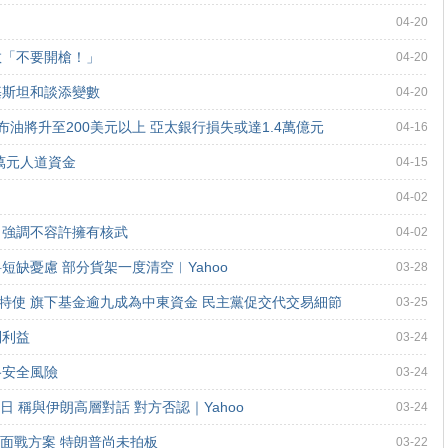
」
04-20
救「不要開槍！」
04-20
基斯坦和談添變數
04-20
油將升至200美元以上 亞太銀行損失或達1.4萬億元
04-16
0萬元人道資金
04-15
04-02
 強調不容許擁有核武
04-02
短缺憂慮 部分貨架一度清空︱Yahoo
03-28
特使 旗下基金逾九成為中東資金 民主黨促交代交易細節
03-25
列利益
03-24
路安全風險
03-24
日 稱與伊朗高層對話 對方否認｜Yahoo
03-24
面戰方案 特朗普尚未拍板
03-22