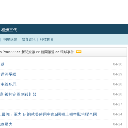
相册三代
|
明星娛樂
|
體育資訊
|
科技世界
 Provider
>>
新聞資訊
>>
新聞報道
>>
環球事件
出獄
04-30
涉運河爭端
04-29
怖主義犯罪
04-28
庭 被控企圖刺殺川普
04-28
04-27
上最強」軍力 伊朗就美使用中東5國領土領空狀告聯合國
04-24
戰略壓力
04-24