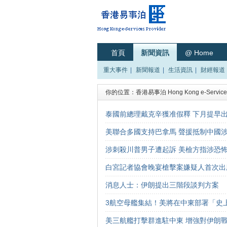
首頁
新聞資訊
@ Home
重大事件
|
新聞報道
|
生活資訊
|
財經報道
你的位置：
香港易事泊 Hong Kong e-Services
泰國前總理戴克辛獲准假釋 下月提早
美聯合多國支持巴拿馬 聲援抵制中國
涉刺殺川普男子遭起訴 美檢方指涉恐
白宮記者協會晚宴槍擊案嫌疑人首次出
消息人士：伊朗提出三階段談判方案
3航空母艦集結！美將在中東部署「史
美三航艦打擊群進駐中東 增強對伊朗