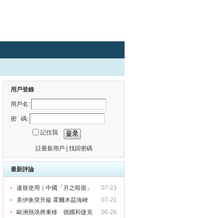
用戶登錄
用戶名:
密 碼:
記住我
註冊新用戶
|
找回密碼
最新評論
違規使用｜中國「月之暗面」
07-23
被
美伊衝突升級 霍爾木茲海峽
07-21
歐洲熱浪將東移 德國和捷克
06-26