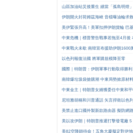
山區加油站災後重生 續當「孤島明燈
伊朗開火封荷姆茲海峽 音檔曝油輪求
美伊緊張升高！美軍扣押伊朗貨輪 巴
中東危機｜標普警告戰事若拖至4月後 布
中東戰火未歇 南韓宣布援助伊朗160
以色列報復法國 將軍購規模降至零
國際｜特朗普：伊朗軍事行動取得勝利
南韓爆垃圾袋搶購潮 中東局勢掀原材料
中東金主｜特朗普女婿獲委任中東和平
尼坦雅胡稱和川普通話 矢言捍衛以色
美禁止進口國外製新款路由器 擬防網
美以攻伊朗｜特朗普推遲打擊發電廠 5 
美82空降師待命！五角大廈擬定對伊地