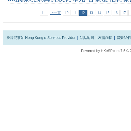
人美心善
1...
上一頁
10
11
12
13
14
15
16
17
香港易事泊 Hong Kong e-Services Provider
|
站點地圖
|
友情鏈接
|
聯繫我們
Powered by
HKeSP.com
7.5
© 