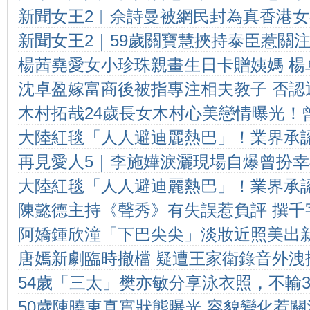
新聞女王2︳佘詩曼被網民封為真香港女
侍娘子吃早餐「食補品」
新聞女王2｜59歲關寶慧挾持泰臣惹關注
怡宣萱？
楊茜堯愛女小珍珠親畫生日卡贈姨媽 楊
騙淪脫星 情路坎坷仍恨嫁
沈卓盈嫁富商後被指專注相夫教子 否認
都妒忌
木村拓哉24歲長女木村心美戀情曝光！
事業與家庭
大陸紅毯「人人避迪麗熱巴」！業界承
爸爸帥」，情歸「國家級排球新星」小
再見愛人5｜李施嬅淚灑現場自爆曾扮幸
她前後 慘烈對比內幕曝光
大陸紅毯「人人避迪麗熱巴」！業界承
崇健未曾陪伴
陳懿德主持《聲秀》有失誤惹負評 撰千
她前後 慘烈對比內幕曝光
阿嬌鍾欣潼「下巴尖尖」淡妝近照美出
認 打就要企定
唐嫣新劇臨時撤檔 疑遭王家衛錄音外洩
字頭的減肥重點：戒酒＋211飲食法瘦
54歲「三太」樊亦敏分享泳衣照，不輸
50歲陳曉東真實狀態曝光 容貌變化惹關
我永遠都知道自己是靚女，演什麼也可