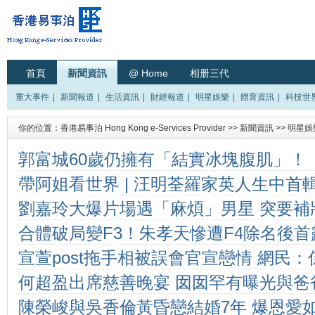
首頁
新聞資訊
@ Home
相册三代
重大事件
|
新聞報道
|
生活資訊
|
財經報道
|
明星娛樂
|
體育資訊
|
科技世
你的位置：
香港易事泊 Hong Kong e-Services Provider
>>
新聞資訊
>>
明星娛
郭富城60歲仍擁有「結實冰塊腹肌」！
帶阿姐看世界 | 汪明荃羅家英人生中首
材全靠超自律作息：早上6時睡覺、每
劉嘉玲大爆片場遇「麻煩」男星 突要補
照之旅」圓家英哥心願
合體破局變F3！朱孝天慘遭F4除名後首
死」 想借拍戲暴打對方： 我想真打
宣萱post拖手相被誤會官宣戀情 網民
何超盈出席慈善晚宴 囡囡罕有曝光與爸
陳榮峻與吳香倫黃昏戀結婚7年 爆恩愛