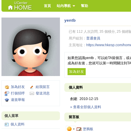
首頁
站內導航
幫助
yentb
已有 112 人次訪問, 35 個積分, 25 個經
用戶組別：
普通會員
主頁地址：
https://www.hkesp.com/ho
如果您認識yentb，可以給TA留個言
成為好友後，您就可以第一時間關注到T
加為好友
加為好友
給我留言
個人資料
打個招呼
發送消息
創建:
2010-12-15
違規舉報
» 查看全部個人資料
個人菜單
留言板
個人資料
塗鴉板