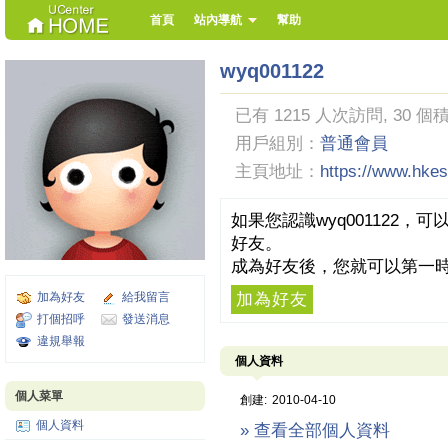
首頁
站內導航
幫助
wyq001122
已有 1215 人次訪問, 30 個
用戶組別：
普通會員
主頁地址：
https://www.hk
如果您認識wyq001122
好友。
成為好友後，您就可以第一時
加為好友
給我留言
加為好友
打個招呼
發送消息
違規舉報
個人資料
個人菜單
創建:
2010-04-10
個人資料
» 查看全部個人資料