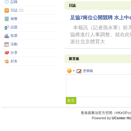
記錄
日誌
日誌
(1)
足協7崗位公開競聘 水上
相冊
本報訊（記者孫永軍）前天
話題
協將進行人事調整。就在此
投票
派往北京體育大
活動
分享
留言板
好友
塗鴉板
香港易事泊官方空間（HKeSP.co
Powered by
UCenter H