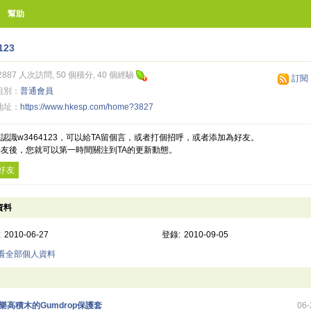
幫助
123
2887 人次訪問, 50 個積分, 40 個經驗
訂閱
組別：
普通會員
地址：
https://www.hkesp.com/home?3827
認識w3464123，可以給TA留個言，或者打個招呼，或者添加為好友。
友後，您就可以第一時間關注到TA的更新動態。
好友
資料
:
2010-06-27
登錄:
2010-09-05
查看全部個人資料
樂高積木的Gumdrop保護套
06-