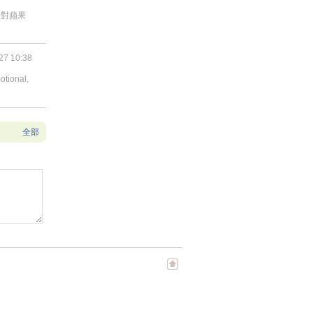
者對蘋果
27 10:38
otional,
全部