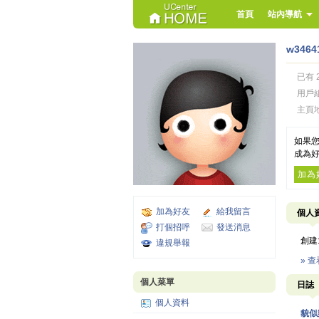
首頁
站內導航
w3464
已有 
用戶
主頁
如果您
成為好
加為
加為好友
給我留言
個人
打個招呼
發送消息
創建
違規舉報
» 
個人菜單
日誌
個人資料
貌似