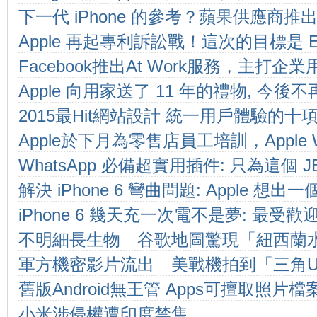
下一代 iPhone 的參考？蘋果供應商
Apple 再起專利訴訟戰！這次的目標是 Eri
機！
Facebook推出At Work服務，主打
Apple 向用家送了 11 年的禮物, 今後
2015最Hit網站設計 統一用戶體驗的十項
Apple於下月為零售店員工培訓，Apple 
WhatsApp 必備超實用插件: 只為這個 
定！
解決 iPhone 6 彎曲問題: Apple 
iPhone 6 幾天充一次電不是夢: 最受
不明細長生物 谷歌地圖驚現「紐西蘭
軍方機密影片流出 美戰機拍到「三角U
舊版Android無王管 Apps可擅取照片檔
小米涉侵權遭印度禁售