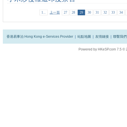
1...
上一頁
27
28
29
30
31
32
33
34
香港易事泊 Hong Kong e-Services Provider
|
站點地圖
|
友情鏈接
|
聯繫我們
Powered by
HKeSP.com
7.5
© 