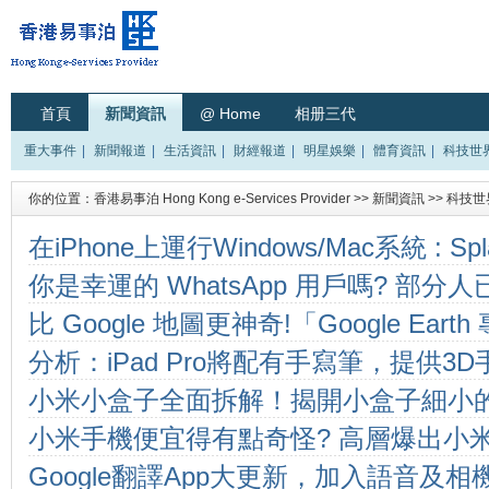
首頁
新聞資訊
@ Home
相册三代
重大事件
|
新聞報道
|
生活資訊
|
財經報道
|
明星娛樂
|
體育資訊
|
科技世
你的位置：
香港易事泊 Hong Kong e-Services Provider
>>
新聞資訊
>>
科技世
在iPhone上運行Windows/Mac系統 : Splas
你是幸運的 WhatsApp 用戶嗎? 部
esktop
比 Google 地圖更神奇!「Google Ea
新功能
分析：iPad Pro將配有手寫筆，提供3
用 (原價 $400 美元)
小米小盒子全面拆解！揭開小盒子細小
小米手機便宜得有點奇怪? 高層爆出小
Google翻譯App大更新，加入語音及