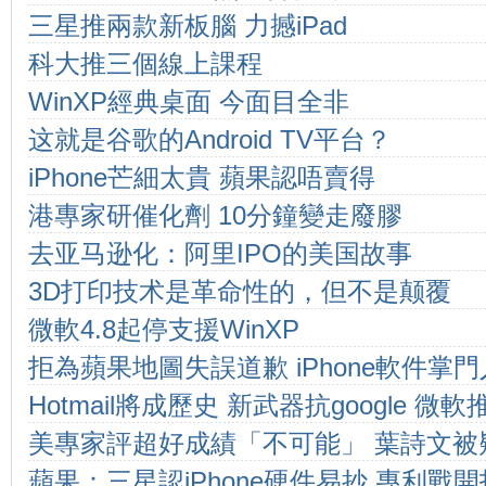
三星推兩款新板腦 力撼iPad
科大推三個線上課程
WinXP經典桌面 今面目全非
这就是谷歌的Android TV平台？
iPhone芒細太貴 蘋果認唔賣得
港專家研催化劑 10分鐘變走廢膠
去亚马逊化：阿里IPO的美国故事
3D打印技术是革命性的，但不是颠覆
微軟4.8起停支援WinXP
拒為蘋果地圖失誤道歉 iPhone軟件掌
Hotmail將成歷史 新武器抗google 微軟
美專家評超好成績「不可能」 葉詩文被
蘋果：三星認iPhone硬件易抄 專利戰
人」