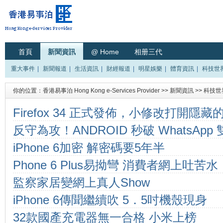
首頁
新聞資訊
@ Home
相册三代
重大事件
|
新聞報道
|
生活資訊
|
財經報道
|
明星娛樂
|
體育資訊
|
科技世
你的位置：
香港易事泊 Hong Kong e-Services Provider
>>
新聞資訊
>>
科技世
Firefox 34 正式發佈，小修改打開隱
反守為攻！ANDROID 秒破 WhatsApp
llo Fox 功能
iPhone 6加密 解密碼要5年半
Phone 6 Plus易拗彎 消費者網上吐苦水
監察家居變網上真人Show
iPhone 6傳聞繼續吹 5．5吋機殼現身
32款國產充電器無一合格 小米上榜