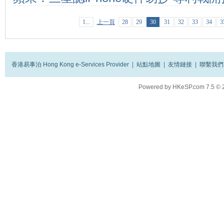
1...
上一頁
28
29
30
31
32
33
34
3
香港易事泊 Hong Kong e-Services Provider
|
站點地圖
|
友情鏈接
|
聯繫我們
Powered by
HKeSP.com
7.5
© 