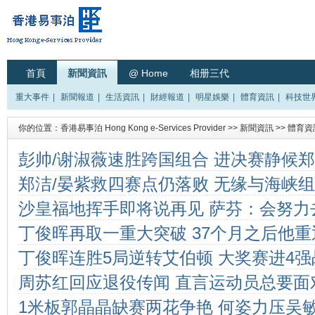
首頁
新聞資訊
@ Home
相册三代
重大事件
|
新聞報道
|
生活資訊
|
財經報道
|
明星娛樂
|
體育資訊
|
科技世
你的位置：
香港易事泊 Hong Kong e-Services Provider
>>
新聞資訊
>>
體育資
彭帅/谢淑薇速胜跨国组合 进决赛静候郑
郑洁/晏紫救四赛点仍落败 无缘与海峡
沙皇福地挥手即将说再见 萨芬：会努力
丁俊晖再取一重大突破 37个月之后他重
丁俊晖连胜5局逆转艾伯顿 大奖赛进4
周苏红回应退役传闻 直言运动员总要面
1米板郭晶晶缺赛两花争艳 何姿力压吴