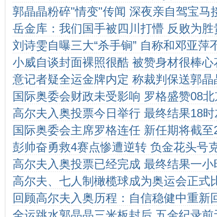
郭晶晶粉碎"情变"传闻 深夜亲自驾宝马
岳金库：我们国手被四川打懵 反败为胜
刘诗雯自曝三大“杀手锏” 自称和邓亚萍
小威自谈封面裸照很酷 被赞身材很棒心花
意记者疑全运金牌内定 称裁判保送郭晶
国际奥委会财政未受影响 罗格盛赞08
高尔夫入奥投票今日举行 最终结果18
国际奥委会主席罗格连任 新任期将截至2
彭帅奋勇救4赛点惨遭逆转 负金花头号
高尔夫入奥投票已经完成 最终结果一小
高尔夫、七人制橄榄球成为奥运会正式
回顾高尔夫入奥历程：自信稳健中重新
全运跳水郭晶晶三米板封后 五金纪录前