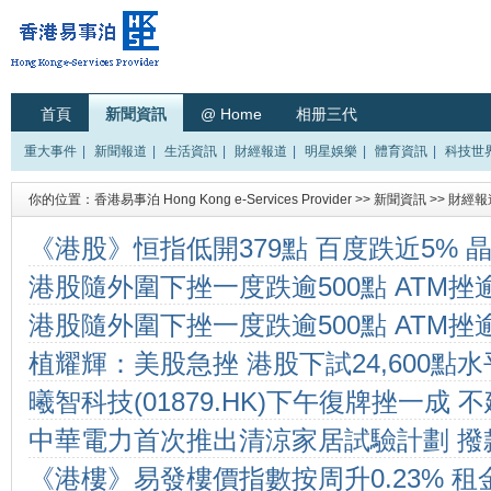
首頁
新聞資訊
@ Home
相册三代
重大事件
|
新聞報道
|
生活資訊
|
財經報道
|
明星娛樂
|
體育資訊
|
科技世
你的位置：
香港易事泊 Hong Kong e-Services Provider
>>
新聞資訊
>>
財經報
《港股》恒指低開379點 百度跌近5% 
港股隨外圍下挫一度跌逾500點 ATM挫逾
港股隨外圍下挫一度跌逾500點 ATM挫逾
植耀輝：美股急挫 港股下試24,600點水
曦智科技(01879.HK)下午復牌挫一成
中華電力首次推出清涼家居試驗計劃 撥
息
《港樓》易發樓價指數按周升0.23% 
庭應對酷熱天氣 推動節能減碳