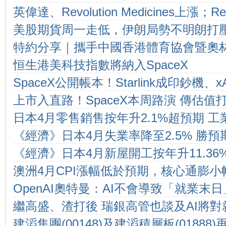
英偉達、Revolution Medicines上漲；Re
美股期貨周一走低，伊朗局勢不明朗打
特約分享｜攜手中國香港體育協會暨奧林
恒生港美科技指數將納入SpaceX
迪成為第28屆ANOC全體代表大會戰略
SpaceX公開帳本！Starlink成印鈔機、
上市入直路！SpaceX本周路演 傳估值
人買的是未來還是馬斯克？
日本4月零售銷售按年升2.1%超預期 工
《經濟》日本4月失業率降至2.5% 勝預
8%
《經濟》日本4月新屋開工按年升11.36
澳洲4月CPI漲幅低於預期，核心通膨小
OpenAI奧特曼：AI不會導致「就業末
繼高盛、渣打後 瑞銀高管也談及AI將
領工作會大減
建滔集團(00148)及建滔積層板(0188