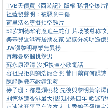
TVB天價買《西遊記》版權 孫悟空爆片
祖藍發聲明：被惡意中傷
荷里活名導擬拍空難片
52岁刘德华有意追生蛇仔 片场被尊称“刘
樂基兒返港寄居朋友家 避談分黎明逾億
JW讚黎明專業無異樣
真赫曼怒摑挑釁男
蘇永康澄清 沒拒接查小欣電話
容祖兒拒與劉浩龍合照 昔日黐實何韻詩
陳靜胸戰不敵鍾采羲
徐子珊：都是爛桃花 先後與黎明黃宗澤
刘德华遭香港最大报纸封杀四年 歌迷望
范冰冰开平民车送友人 大秀鸽子蛋绿宝