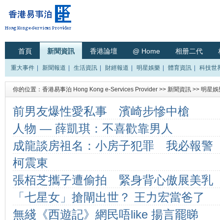
首頁
新聞資訊
香港論壇
@ Home
相册二代
重大事件
|
新聞報道
|
生活資訊
|
財經報道
|
明星娛樂
|
體育資訊
|
科技世
你的位置：
香港易事泊 Hong Kong e-Services Provider
>>
新聞資訊
>>
明星娛
前男友爆性愛私事 濱崎步慘中槍
人物 — 薛凱琪：不喜歡靠男人
成龍談房祖名：小房子犯罪 我必報警
柯震東
張栢芝攜子遭偷拍 緊身背心傲展美乳
「七星女」搶閘出世？ 王力宏當爸了
無綫《西遊記》網民唔like 揚言罷睇