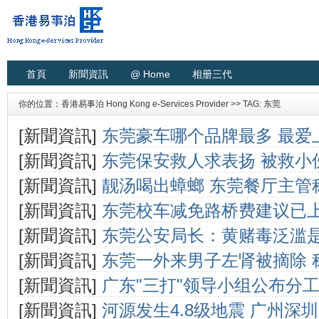
首頁
新聞資訊
@ Home
相册三代
你的位置：
香港易事泊 Hong Kong e-Services Provider
>> TAG: 东莞
[新聞資訊]
东莞豪车哪个品牌最多 最爱
[新聞資訊]
东莞保安救人求表扬 被救小
[新聞資訊]
靓汤喝出蟑螂 东莞餐厅主管
[新聞資訊]
东莞校车减免路桥费建议已
[新聞資訊]
东莞公安局长：黄赌毒泛滥
[新聞資訊]
东莞一外来男子左肾被摘除 
[新聞資訊]
广东"三打"领导小组公布分
[新聞資訊]
河源发生4.8级地震 广州深