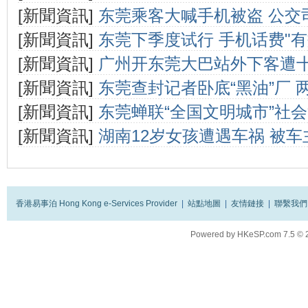
[新聞資訊]
东莞乘客大喊手机被盗 公交
[新聞資訊]
东莞下季度试行 手机话费"有
[新聞資訊]
广州开东莞大巴站外下客遭
[新聞資訊]
东莞查封记者卧底“黑油”厂 
[新聞資訊]
东莞蝉联“全国文明城市”社会
[新聞資訊]
湖南12岁女孩遭遇车祸 被
香港易事泊 Hong Kong e-Services Provider
|
站點地圖
|
友情鏈接
|
聯繫我們
Powered by
HKeSP.com
7.5
© 