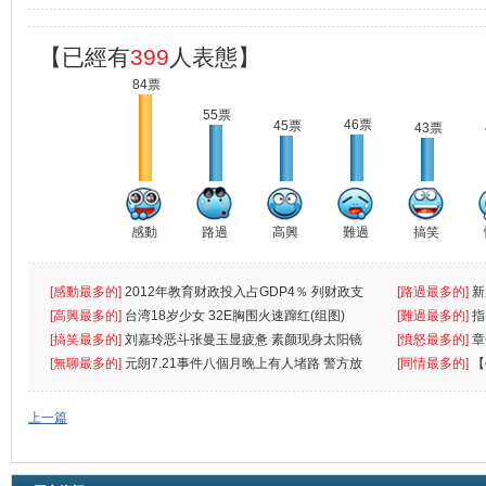
【已經有
399
人表態】
84票
55票
46票
45票
43票
感動
路過
高興
難過
搞笑
[感動最多的]
2012年教育财政投入占GDP4％ 列财政支
[路過最多的]
新
出首位
[高興最多的]
台湾18岁少女 32E胸围火速蹿红(组图)
[難過最多的]
指
[搞笑最多的]
刘嘉玲恶斗张曼玉显疲惫 素颜现身太阳镜
罪
[憤怒最多的]
章
遮
[無聊最多的]
元朗7.21事件八個月晚上有人堵路 警方放
[同情最多的]
【
催
敗
上一篇