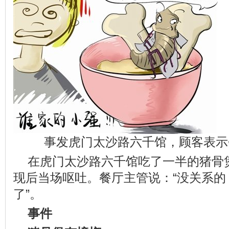
事发虎门太沙路六千馆，顾客表示
在虎门太沙路六千馆吃了一半的猪骨煲
现后当场呕吐。餐厅主管说：“没关系的
了”。
事件