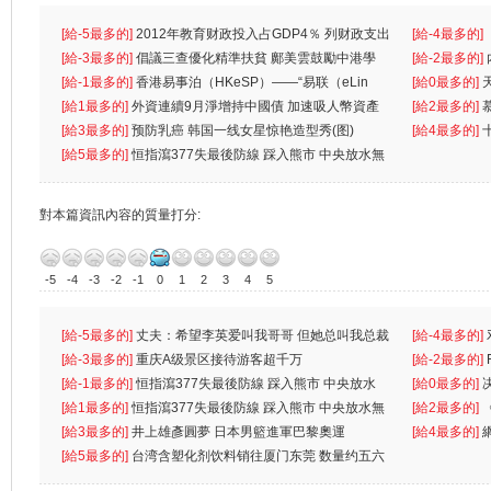
[給-5最多的]
2012年教育财政投入占GDP4％ 列财政支出
[給-4最多的]
首位
[給-3最多的]
倡議三查優化精準扶貧 鄺美雲鼓勵中港學
一
[給-2最多的]
生
[給-1最多的]
香港易事泊（HKeSP）——“易联（eLin
人
[給0最多的]
k）”项目
[給1最多的]
外資連續9月淨增持中國債 加速吸人幣資產
[給2最多的]
[給3最多的]
预防乳癌 韩国一线女星惊艳造型秀(图)
[給4最多的]
[給5最多的]
恒指瀉377失最後防線 踩入熊市 中央放水無
對本篇資訊內容的質量打分:
-5
-4
-3
-2
-1
0
1
2
3
4
5
[給-5最多的]
丈夫：希望李英爱叫我哥哥 但她总叫我总裁
[給-4最多的]
先
[給-3最多的]
重庆A级景区接待游客超千万
离
[給-2最多的]
[給-1最多的]
恒指瀉377失最後防線 踩入熊市 中央放水
[給0最多的]
無
[給1最多的]
恒指瀉377失最後防線 踩入熊市 中央放水無
[給2最多的]
[給3最多的]
井上雄彥圓夢 日本男籃進軍巴黎奧運
[給4最多的]
[給5最多的]
台湾含塑化剂饮料销往厦门东莞 数量约五六
兩蚊