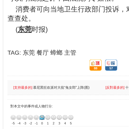
消费者可向当地卫生行政部门投诉，
查查处。
(
东莞
时报)
TAG:
东莞
餐厅
蟑螂
主管
頂:
踩:
88
57
[支持最多的]
慕尼黑狂欢派对大批“兔女郎”上阵(图)
[反對最多的]
十
對本文中的事件或人物打分:
-5
-4
-3
-2
-1
0
1
2
3
4
5