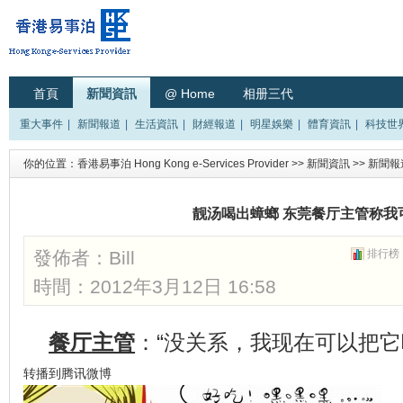
首頁
新聞資訊
@ Home
相册三代
重大事件
|
新聞報道
|
生活資訊
|
財經報道
|
明星娛樂
|
體育資訊
|
科技世
你的位置：
香港易事泊 Hong Kong e-Services Provider
>>
新聞資訊
>>
新聞報
靓汤喝出蟑螂 东莞餐厅主管称我
發佈者：
Bill
排行榜
時間：2012年3月12日 16:58
餐厅
主管
：“没关系，我现在可以把它
转播到腾讯微博