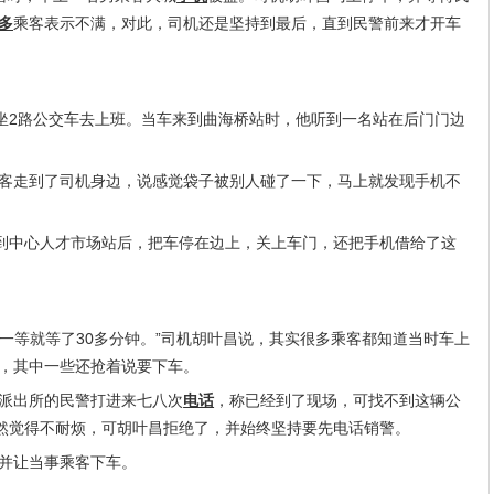
多
乘客表示不满，对此，司机还是坚持到最后，直到民警前来才开车
乘坐2路公交车去上班。当车来到曲海桥站时，他听到一名站在后门门边
客走到了司机身边，说感觉袋子被别人碰了一下，马上就发现手机不
开到中心人才市场站后，把车停在边上，关上车门，还把手机借给了这
可一等就等了30多分钟。”司机胡叶昌说，其实很多乘客都知道当时车上
，其中一些还抢着说要下车。
派出所的民警打进来七八次
电话
，称已经到了现场，可找不到这辆公
突然觉得不耐烦，可胡叶昌拒绝了，并始终坚持要先电话销警。
并让当事乘客下车。