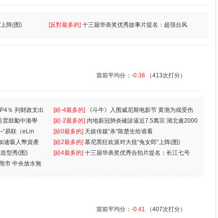
上阵(图)
[反對最多的]
十三届华表奖优秀故事片提名：超强台风
當前平均分：
-0.38
（413次打分）
P4％ 列财政支出
[給-4最多的]
《斗牛》入围威尼斯电影节 黄渤为戏受伤
美雲鼓勵中港學
一
[給-2最多的]
內地新冠肺炎確診逼近7.5萬宗 湖北逾2000
“易联（eLin
人
[給0最多的]
天娱传媒“杀”陈楚生给谁看
 加速吸人幣資產
[給2最多的]
慕尼黑狂欢派对大批“兔女郎”上阵(图)
造型秀(图)
[給4最多的]
十三届华表奖优秀合拍片提名：长江七号
入熊市 中央放水無
當前平均分：
-0.41
（407次打分）