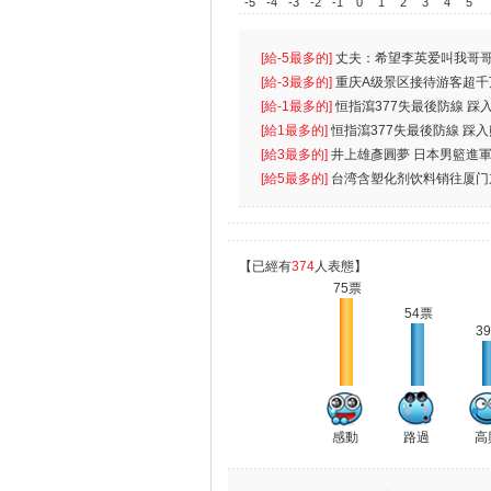
-5
-4
-3
-2
-1
0
1
2
3
4
5
[給-5最多的]
丈夫：希望李英爱叫我哥哥
先
[給-3最多的]
重庆A级景区接待游客超千
[給-1最多的]
恒指瀉377失最後防線 踩
無
[給1最多的]
恒指瀉377失最後防線 踩
[給3最多的]
井上雄彥圓夢 日本男籃進
[給5最多的]
台湾含塑化剂饮料销往厦门
【已經有
374
人表態】
75票
54票
3
感動
路過
高