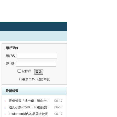
用戶登錄
用戶名:
密 碼:
記住我
註冊新用戶
|
找回密碼
最新報道
廉價低質「迪卡儂」流向全中
06-17
遇見小麵(02408.HK)撤銷對「
06-17
lululemon就內地品牌大使長
06-17