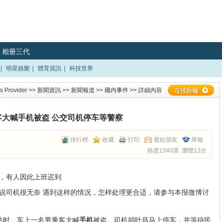
相册三代
|
明星娛樂
|
體育資訊
|
科技世界
 Provider
>>
新聞資訊
>>
新聞報道
>>
國內事件
>> 詳細內容
客大喊手机被盗 公交司机停车等警察
排行榜
收藏
打印
發給朋友
舉報
熱度1340票 瀏覽13次
，有人因此上班迟到
说司机很无奈 遇到这样的情况，怎样处理更合适，请参与
本报微博
讨
站时，车上一名男乘客大喊
手机
被盗。司机胡叶昌马上停车，并等待民