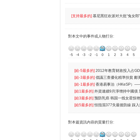
[支持最多的]
慕尼黑狂欢派对大批“兔女郎”
對本文中的事件或人物打分:
-5
-4
-3
-2
-1
0
1
2
3
4
5
[給-5最多的]
2012年教育财政投入占GD
首位
[給-3最多的]
倡議三查優化精準扶貧 鄺
生
[給-1最多的]
香港易事泊（HKeSP）——
k）”项目
[給1最多的]
外資連續9月淨增持中國債
[給3最多的]
预防乳癌 韩国一线女星惊艳
[給5最多的]
恒指瀉377失最後防線 踩
對本篇資訊內容的質量打分: