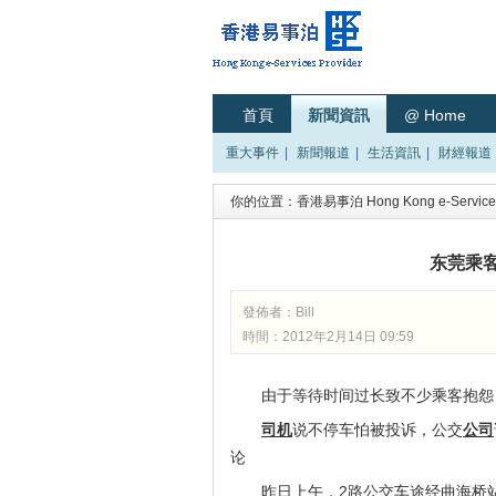
首頁
新聞資訊
@ Home
重大事件
|
新聞報道
|
生活資訊
|
財經報道
你的位置：
香港易事泊 Hong Kong e-Services
东莞乘
發佈者：
Bill
時間：2012年2月14日 09:59
由于等待时间过长致不少乘客抱怨
司机
说不停车怕被投诉，公交
公司
论
昨日上午，2路公交车途经曲海桥