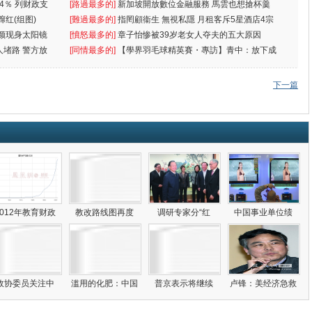
4％ 列财政支
[路過最多的]
新加坡開放數位金融服務 馬雲也想搶杯羹
蹿红(组图)
[難過最多的]
指罔顧衞生 無視私隱 月租客斥5星酒店4宗
颜现身太阳镜
罪
[憤怒最多的]
章子怡惨被39岁老女人夺夫的五大原因
人堵路 警方放
[同情最多的]
【學界羽毛球精英賽・專訪】青中：放下成
敗
下一篇
2012年教育财政
教改路线图再度
调研专家分“红
中国事业单位绩
政协委员关注中
滥用的化肥：中国
普京表示将继续
卢锋：美经济急救