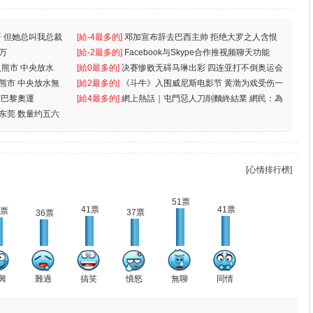
 但她总叫我总裁
[給-4最多的]
邓加宣布辞去巴西主帅 拒绝大罗之人含恨
万
离
[給-2最多的]
Facebook与Skype合作推视频聊天功能
入熊市 中央放水
[給0最多的]
决赛惨败无碍马琳出彩 四连亚打不倒奥运会
入熊市 中央放水無
[給2最多的]
《斗牛》入围威尼斯电影节 黄渤为戏受伤一
軍巴黎奧運
[給4最多的]
網上熱話｜屯門惡人刀削麵終結業 網民：為
东莞 数量约五六
兩蚊
[心情排行榜]
51票
41票
41票
9票
37票
36票
興
難過
搞笑
憤怒
無聊
同情