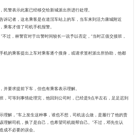
，民警表示此案已经移交给新城派出所进行处理。
告诉记者，这名乘客是在道滘车站上的车，当车来到活力康城附近
，乘客才借了司机手机报警。
。”不过，林警官对于出警时间较长一说予以否定，“当时正值交接班，
手机的乘客提出上车对乘客逐个搜身，或请求篁村派出所协助，他都
，并要求提前下车，但也有乘客表示理解。
班，可等到事情处理完，他回到公司时，已经是9点半左右，足足迟到
示理解，“车上发生这种事，谁也不想，司机这么做，是履行了他的责
该理解司机，换了是自己，也希望司机能帮自己。”不过，邓先生认
造成不必要的误会。