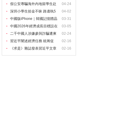
假公安專騙海外內地留學生赴
04-24
深圳小學生拾金不昧 路邊執5
04-02
中國版iPhone｜韓國記憶體晶
03-31
片
中國2026年經濟成長目標設在
03-05
二千中國人涉嫌參與詐騙遭柬
02-24
習近平闡述經濟任務 統籌促
02-16
《求是》雜誌發表習近平文章
02-16