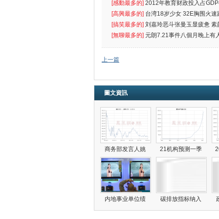
[感動最多的]
2012年教育财政投入占GDP
出首位
[高興最多的]
台湾18岁少女 32E胸围火速
[搞笑最多的]
刘嘉玲恶斗张曼玉显疲惫 素
遮
[無聊最多的]
元朗7.21事件八個月晚上有
催
上一篇
圖文資訊
商务部发言人姚
21机构预测一季
内地事业单位绩
碳排放指标纳入