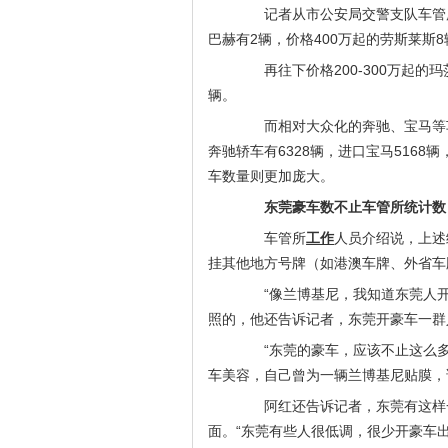
记者从市公安局交警支队车管所了
巴赫有2辆，价格400万起的劳斯莱斯8
再往下价格200-300万起的玛莎
辆。
而相对大众化的奔驰、宝马等车
奔驰轿车有6328辆，进口宝马516
车数量则更加庞大。
东莞豪车数不止车管所统计数
车管所
工作
人员介绍说，上述
挂其他地方号牌（如港澳车牌、外省车
“像兰博基尼，我知道东莞人开的
照的，他还告诉记者，东莞开豪车一群人
“东莞的豪车，应该不止这么多
车美容，自己曾为一辆兰博基尼贴膜，
阿红还告诉记者，东莞有这样一
面。“东莞有些人很低调，很少开豪车出