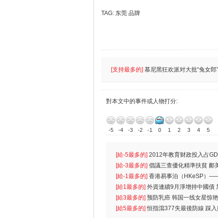
TAG:
东莞
品牌
[支持最多的]
慕尼黑狂欢派对大批“兔女郎”
對本文中的事件或人物打分:
-5
-4
-3
-2
-1
0
1
2
3
4
5
[給-5最多的]
2012年教育财政投入占GD
首位
[給-3最多的]
倡議三查優化精準扶貧 鄺
生
[給-1最多的]
香港易事泊（HKeSP）——
k）”项目
[給1最多的]
外資連續9月淨增持中國債
[給3最多的]
预防乳癌 韩国一线女星惊艳
[給5最多的]
恒指瀉377失最後防線 踩