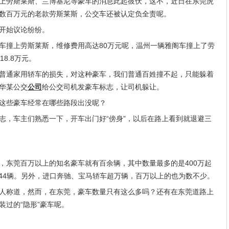
劳斯莱斯、兰博基尼等豪车的消息此起彼伏，这不，近日在东莞虎
数百万元的老款劳斯莱斯，公交车还被认定负全责呢。
开始议论纷纷。
车撞上劳斯莱斯，维修费用高达80万元呢，温州一辆雅阁车撞上了劳
8.8万元。
通家用轿车的损失，对这种豪车，我们普通百姓撞不起，只能躲着
华某公交
公司
给公交司机发豪车标志，让司机躲让。
些豪车经常在哪些路段出没呢？
，车主们熟悉一下，开车出门好“傍身”，以后在路上看到就退避三
东莞百万以上的知名豪车就有百余辆，其中数量最多的是400万起
时捷有44辆。另外，进口奔驰、宝马轿车超万辆，百万以上的也为数不少。
称道，然而，在东莞，豪车数量只有这么多吗？还有在东莞道路上
装过的“隐形”豪车呢。