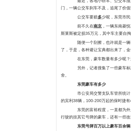
最近，各地小轿车、公交车撞上
门，一辆公交车刹车不及，追尾了价值
公交车要赔
多
少呢，东莞市民
前不久在
南京
，一辆东南菱悦
斯莱斯被定损35万元，其中车主要自掏1
随便一个刮擦，也许就是一辆普
了，于是，各种避让宝典都出来了，金
在东莞，豪车数量有多少呢？这
另外，记者搜集了一些豪车标志
舍。
东莞豪车有多少
市公安局交警支队车管所统计，
的宾利38辆，100-200万起的保
东莞的富裕程度，一直都为外人
行驶的挂其它号牌的豪车，还有一些改
东莞号牌百万以上豪车百余辆