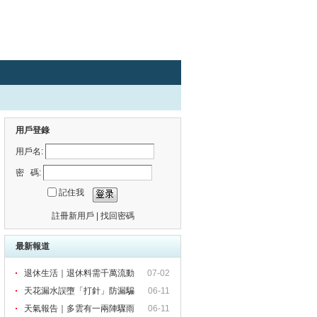
用戶登錄
用戶名:
密 碼:
記住我
註冊新用戶
|
找回密碼
最新報道
退休生活｜退休料需千萬流動
07-02
資
天花漏水誤墮「打針」防漏騙
06-11
天氣報告｜多雲有一兩陣驟雨
06-11