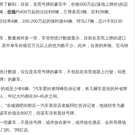
解到，目前，东莞号牌的豪车中，价格500万起(落地上牌价)的迈
辆；
价格
约400万起的法拉利8辆，兰博基尼3辆、宾利38辆。
拉蒂4辆，100-200万起的保时捷44辆、悍马17辆，总计不到130
，数量相对多一些，车管所统计数据显示，目前在东莞上牌的进口
8辆，其中单车价格百万元以上的也为数不少。此外，合资的奔驰、宝马轿
统计数据，仅仅是东莞号牌的豪车，不包括在东莞道路上行驶，却悬
牌）的豪车。
就至少有6辆。”汽车爱好者阿峰告诉记者，有几辆车是挂的外省牌
，年纪大约都在30-45岁之间。
。”东城酒吧街附近一汽车美容店老板阿红告诉记者，他就经常为豪
该车价值近800万，但该车没有悬挂号牌。
些豪车，不悬挂号牌，或停放在家中，或停放在酒店、会所等撑场
门的。”阿红说。