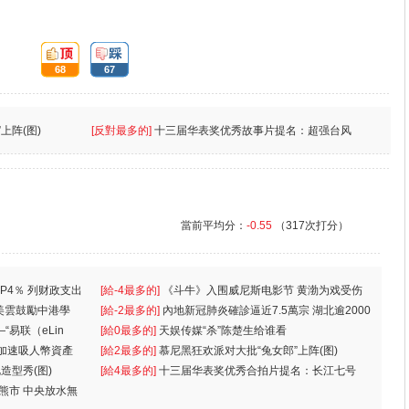
頂:
踩:
68
67
上阵(图)
[反對最多的]
十三届华表奖优秀故事片提名：超强台风
當前平均分：
-0.55
（317次打分）
P4％ 列财政支出
[給-4最多的]
《斗牛》入围威尼斯电影节 黄渤为戏受伤
美雲鼓勵中港學
一
[給-2最多的]
內地新冠肺炎確診逼近7.5萬宗 湖北逾2000
“易联（eLin
人
[給0最多的]
天娱传媒“杀”陈楚生给谁看
 加速吸人幣資產
[給2最多的]
慕尼黑狂欢派对大批“兔女郎”上阵(图)
造型秀(图)
[給4最多的]
十三届华表奖优秀合拍片提名：长江七号
入熊市 中央放水無