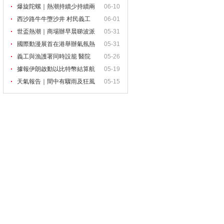
爆旋陀螺｜熱潮持續少持續兩
06-10
三
西沙路牛牛墮沙井 村民義工
06-01
世盃熱潮｜商場辦早晨睇波派
05-31
對
國際動漫展首在港舉辦氣氛熱
05-31
義工與漁護署同時設籠 醫院
05-26
據報伊朗啟動以比特幣結算航
05-19
天氣報告｜間中有驟雨及狂風
05-15
雷