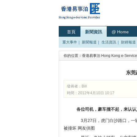
首頁
新聞資訊
@ Home
重大事件
|
新聞報道
|
生活資訊
|
財經報道
你的位置：
香港易事泊 Hong Kong e-Services
东莞
發佈者：
Bill
時間：2012年4月10日 10:17
各位司机，豪车撞不起，来认认
3月27日，虎门白沙路口，一辆
被撞坏 网友供图