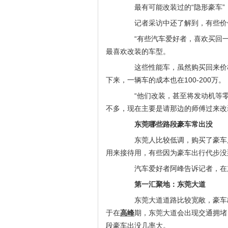
最有可能改装过的“隐形豪车”：
记者采访中还了解到，有些价值
“有些汽车爱好者，喜欢买回一些
最喜欢改装的车型。
这些性能车，虽然购买回来价格在
下来，一辆车的成本也在100-200万。
“他们改装，甚至将发动机等零
不多，现在主要是请那边的师傅过来改
东莞哪些路段豪车常出没
东莞人比较低调，购买了豪车后
用来接待用，有些因为豪车出行代步没
汽车爱好者阿峰告诉记者，在东
第一汇聚地：东莞大道
东莞大道道路比较宽敞，豪车出
于在
高峰
期，东莞大道会出现交通拥堵
段豪车出没几率大。