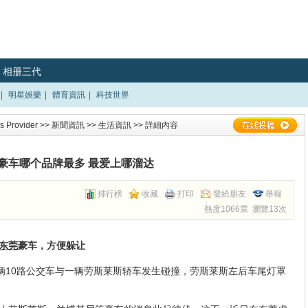
相册三代
|
明星娛樂
|
體育資訊
|
科技世界
 Provider
>>
新聞資訊
>>
生活資訊
>> 詳細內容
豪车哪个品牌最多 最爱上哪溜达
排行榜
收藏
打印
發給朋友
舉報
熱度1066票 瀏覽13次
东莞
豪车，方便躲让
10路公交车与一辆劳斯莱斯轿车发生碰撞，劳斯莱斯左后车尾灯罩