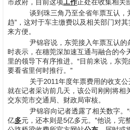
市政府，目前这项
工作
正处在收集相关
谈到珠三角乃至全省年票互认，尹
趋”，这对于车主缴费以及相关部门对其
来方便。
尹锦容说，东莞接入年票互认的条
时表示，在穗莞深加速互通与融合的今
里的领导下有序推进。“目前来说，东莞
要看省里何时推行。”
关于2011年度年票费用的收支公
就在记者采访前几天，该公司刚刚将相
交东莞市交通局、财政局审核。
尹锦容向记者透露了相关数字。“
亿
多
元，还本则是5亿多元。”他说，完
公路桥梁收费所官方网站
公布
，届时或