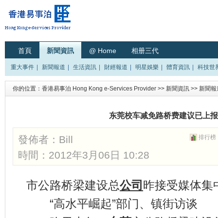
首頁
新聞資訊
@ Home
相册三代
重大事件
|
新聞報道
|
生活資訊
|
財經報道
|
明星娛樂
|
體育資訊
|
科技世
你的位置：
香港易事泊 Hong Kong e-Services Provider
>>
新聞資訊
>>
新聞報
东莞校车减免路桥费建议已上报
發佈者：
Bill
排行榜
時間：2012年3月06日 10:28
市公路桥梁建设总
公司
昨接受媒体集
“高水平崛起”部门、镇街访谈