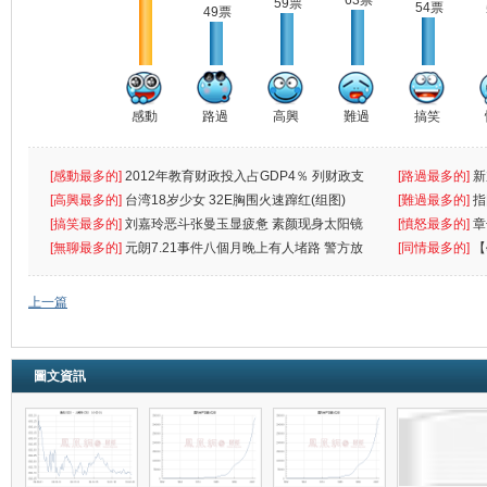
63票
59票
54票
49票
感動
路過
高興
難過
搞笑
[感動最多的]
2012年教育财政投入占GDP4％ 列财政支
[路過最多的]
新
出首位
[高興最多的]
台湾18岁少女 32E胸围火速蹿红(组图)
[難過最多的]
指
[搞笑最多的]
刘嘉玲恶斗张曼玉显疲惫 素颜现身太阳镜
罪
[憤怒最多的]
章
遮
[無聊最多的]
元朗7.21事件八個月晚上有人堵路 警方放
[同情最多的]
【
催
敗
上一篇
圖文資訊