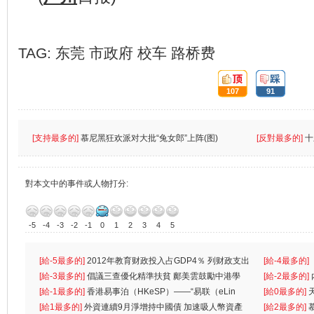
TAG:
东莞
市政府
校车
路桥费
頂:
踩:
107
91
[支持最多的]
慕尼黑狂欢派对大批“兔女郎”上阵(图)
[反對最多的]
十
對本文中的事件或人物打分:
-5
-4
-3
-2
-1
0
1
2
3
4
5
[給-5最多的]
2012年教育财政投入占GDP4％ 列财政支出
[給-4最多的]
首位
[給-3最多的]
倡議三查優化精準扶貧 鄺美雲鼓勵中港學
一
[給-2最多的]
生
[給-1最多的]
香港易事泊（HKeSP）——“易联（eLin
人
[給0最多的]
k）”项目
[給1最多的]
外資連續9月淨增持中國債 加速吸人幣資產
[給2最多的]