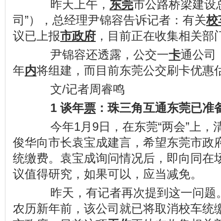
昨天上午，
东莞
市公路桥梁建设
司”），总经理尹锦容告诉记者：有关
校
议已上报
市政府
，目前正在收集相关部
尹锦容还透露，公交一
卡
通公司
年
内
将组建，而目前东莞公交刷卡优惠
文/记者周睿鸣
1 谈年
票
：珠三角互通东莞已准
今年1月9日，在东莞“两会”上，
俊华向市长袁宝成建言，希望东莞市政
统缴费。袁宝成询问情况后，即向同在
议值得研究，如果可以，应当减免。
昨天，有记者再次提到这一问题。
农历新年前，该公司就已将取消校车统