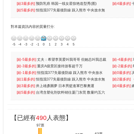
[給3最多的]
预防乳癌 韩国一线女星惊艳造型秀(图)
[給4最多的]
[給5最多的]
恒指瀉377失最後防線 踩入熊市 中央放水無
對本篇資訊內容的質量打分:
-5
-4
-3
-2
-1
0
1
2
3
4
5
[給-5最多的]
丈夫：希望李英爱叫我哥哥 但她总叫我总裁
[給-4最多的]
先
[給-3最多的]
重庆A级景区接待游客超千万
离
[給-2最多的]
[給-1最多的]
恒指瀉377失最後防線 踩入熊市 中央放水
[給0最多的]
無
[給1最多的]
恒指瀉377失最後防線 踩入熊市 中央放水無
[給2最多的]
[給3最多的]
井上雄彥圓夢 日本男籃進軍巴黎奧運
[給4最多的]
[給5最多的]
台湾含塑化剂饮料销往厦门东莞 数量约五六
兩蚊
【已經有
490
人表態】
97票