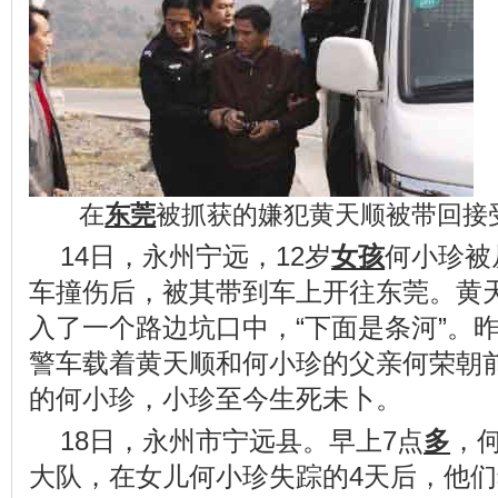
在
东莞
被抓获的嫌犯黄天顺被带回接
14日，永州宁远，12岁
女孩
何小珍被
车撞伤后，被其带到车上开往东莞。黄
入了一个路边坑口中，“下面是条河”。
警车载着黄天顺和何小珍的父亲何荣朝
的何小珍，小珍至今生死未卜。
18日，永州市宁远县。早上7点
多
，
大队，在女儿何小珍失踪的4天后，他