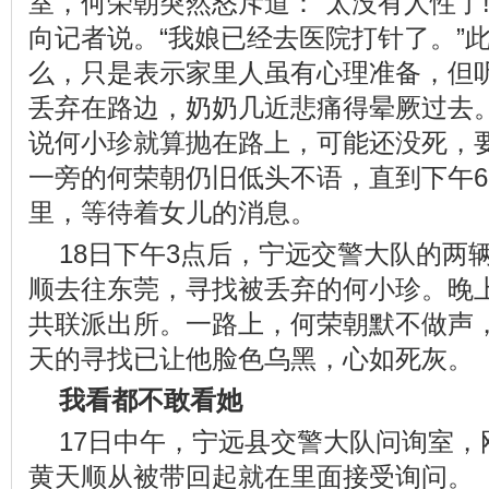
室，何荣朝突然怒斥道：“太没有人性了
向记者说。“我娘已经去医院打针了。”
么，只是表示家里人虽有心理准备，但
丢弃在路边，奶奶几近悲痛得晕厥过去
说何小珍就算抛在路上，可能还没死，
一旁的何荣朝仍旧低头不语，直到下午
里，等待着女儿的消息。
18日下午3点后，宁远交警大队的两
顺去往东莞，寻找被丢弃的何小珍。晚上
共联派出所。一路上，何荣朝默不做声
天的寻找已让他脸色乌黑，心如死灰。
我看都不敢看她
17日中午，宁远县交警大队问询室
黄天顺从被带回起就在里面接受询问。