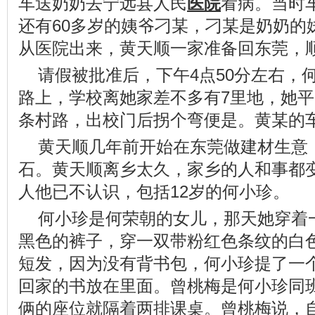
车送奶奶去宁远县人民
医院
看病。当时
还有60多岁的姨爷刁某，刁某是奶奶的
从医院出来，黄天顺一家准备回东莞，
请假被批准后，下午4点50分左右，
路上，学校离她家差不多有7里地，她
条村路，出校门后拐个弯便是。黄某的
黄天顺几年前开始在东莞做建材生意
石。黄天顺离乡太久，家乡的人和事都
人他已不认识，包括12岁的何小珍。
何小珍是何荣朝的女儿，那天她穿着
黑色的裤子，穿一双带粉红色条纹的白
短发，因为没有背书包，何小珍提了一
回家的书放在里面。曾桃梅是何小珍同
俩的座位就隔着两排课桌。曾桃梅说，