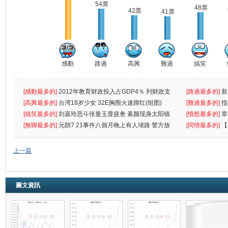
54票
48票
42票
41票
感動
路過
高興
難過
搞笑
[感動最多的]
2012年教育财政投入占GDP4％ 列财政支
[路過最多的]
新
出首位
[高興最多的]
台湾18岁少女 32E胸围火速蹿红(组图)
[難過最多的]
指
[搞笑最多的]
刘嘉玲恶斗张曼玉显疲惫 素颜现身太阳镜
罪
[憤怒最多的]
章
遮
[無聊最多的]
元朗7.21事件八個月晚上有人堵路 警方放
[同情最多的]
【
催
敗
上一篇
圖文資訊