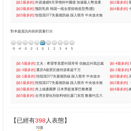
k）”项目
[給1最多的]
外資連續9月淨增持中國債 加速吸人幣資產
[給2最多的]
[給3最多的]
预防乳癌 韩国一线女星惊艳造型秀(图)
[給4最多的]
[給5最多的]
恒指瀉377失最後防線 踩入熊市 中央放水無
對本篇資訊內容的質量打分:
-5
-4
-3
-2
-1
0
1
2
3
4
5
[給-5最多的]
丈夫：希望李英爱叫我哥哥 但她总叫我总裁
[給-4最多的]
先
[給-3最多的]
重庆A级景区接待游客超千万
离
[給-2最多的]
[給-1最多的]
恒指瀉377失最後防線 踩入熊市 中央放水
[給0最多的]
無
[給1最多的]
恒指瀉377失最後防線 踩入熊市 中央放水無
[給2最多的]
[給3最多的]
井上雄彥圓夢 日本男籃進軍巴黎奧運
[給4最多的]
[給5最多的]
台湾含塑化剂饮料销往厦门东莞 数量约五六
兩蚊
【已經有
398
人表態】
70票