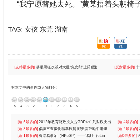
“我宁愿替她去死。”黄某捂着头朝椅
TAG:
女孩
东莞
湖南
頂:
踩:
92
71
[支持最多的]
慕尼黑狂欢派对大批“兔女郎”上阵(图)
[反對最多的]
十
對本文中的事件或人物打分:
-5
-4
-3
-2
-1
0
1
2
3
4
5
[給-5最多的]
2012年教育财政投入占GDP4％ 列财政支出
[給-4最多的]
首位
[給-3最多的]
倡議三查優化精準扶貧 鄺美雲鼓勵中港學
一
[給-2最多的]
生
[給-1最多的]
香港易事泊（HKeSP）——“易联（eLin
人
[給0最多的]