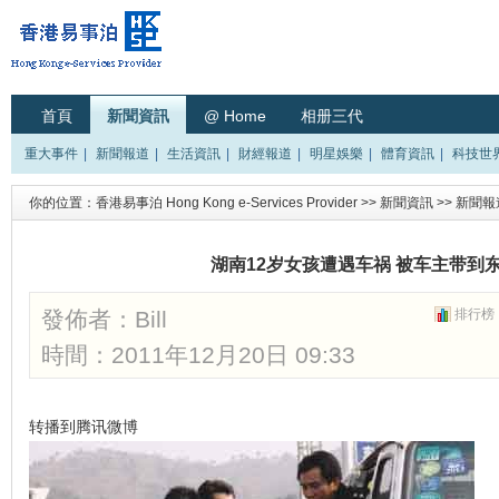
首頁
新聞資訊
@ Home
相册三代
重大事件
|
新聞報道
|
生活資訊
|
財經報道
|
明星娛樂
|
體育資訊
|
科技世
你的位置：
香港易事泊 Hong Kong e-Services Provider
>>
新聞資訊
>>
新聞報
湖南12岁女孩遭遇车祸 被车主带到
發佈者：
Bill
排行榜
時間：2011年12月20日 09:33
转播到腾讯微博