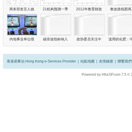
商务部发言人姚
21机构预测一季
2012年教育财政
教改路线图
内地事业单位绩
碳排放指标纳入
政协委员关注中
滥用的化肥：
香港易事泊 Hong Kong e-Services Provider
|
站點地圖
|
友情鏈接
|
聯繫我們
Powered by
HKeSP.com
7.5
© 