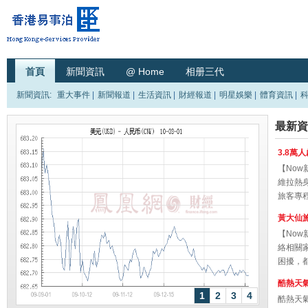
首頁
新聞資訊
@ Home
相册三代
新聞資訊
:
重大事件
|
新聞報道
|
生活資訊
|
財經報道
|
明星娛樂
|
體育資訊
|
最新資
3.8
【No
維拉熱
旅客專
德國班..
黃大仙
【No
指
絡相關
困擾，
「踏出第.
酷熱天
1
2
3
4
酷熱天