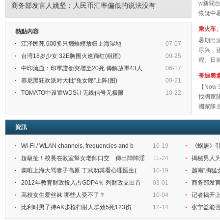
w新聞
商务部发言人姚坚：人民币汇率偏低的说法没有
懷疑中
感到不..
乘火车
熱點內容
暑期出
江泽民死 600多只癞蛤蟆放归上海湿地
07-07
尽兴，
台湾18岁少女 32E胸围火速蹿红(组图)
09-25
程。日
中印流血：印軍證衝突增至20死 傳解放軍43人
06-17
查验行李
哥迪奧
慕尼黑狂欢派对大批“兔女郎”上阵(图)
09-21
【Now
TOMATO中设置WDS让无线信号无极限
10-22
找國家
國家隊
隊闖入..
資訊
Wi-Fi / WLAN channels, frequencies and b
10-19
《蜗居》
超級扯！校長在教室幫女老師口交 傳出陣陣淫
11-24
揭秘男人为
窦唯上海大骂妻子高原 丁武劝其看心理医生(
10-19
越南“胸猛
2012年教育财政投入占GDP4％ 列财政支出首
03-01
商务部发
位
高校女生爱丝袜 哪些人受不了？
10-04
记者揭开
比利时男子持AK步枪扫射人群致5死123伤
12-14
张宁益能