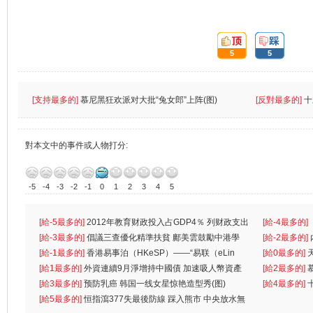
頂:
踩:
5
5
[支持最多的]
慕尼黑狂欢派对大批“兔女郎”上阵(图)
[反對最多的]
十
對本文中的事件或人物打分:
-5
-4
-3
-2
-1
0
1
2
3
4
5
[給-5最多的]
2012年教育财政投入占GDP4％ 列财政支出
[給-4最多的]
首位
[給-3最多的]
倡議三查優化精準扶貧 鄺美雲鼓勵中港學
一
[給-2最多的]
生
[給-1最多的]
香港易事泊（HKeSP）——“易联（eLin
人
[給0最多的]
k）”项目
[給1最多的]
外資連續9月淨增持中國債 加速吸人幣資產
[給2最多的]
[給3最多的]
预防乳癌 韩国一线女星惊艳造型秀(图)
[給4最多的]
[給5最多的]
恒指瀉377失最後防線 踩入熊市 中央放水無