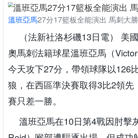
溫班亞馬
27分17籃板全能演出 馬刺大
（法新社洛杉磯13日電） 美
奧馬刺法籍球星溫班亞馬（Victor 
今天攻下27分，帶領球隊以126
狼，在西區準決賽取得3比2領先
賽只差一勝。
溫班亞馬在10日第4戰因肘擊
Reid）喉部遭驅逐出場，但成