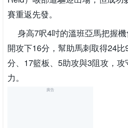
賽重返先發。
身高7呎4吋的溫班亞馬把握
開攻下16分，幫助馬刺取得24比
分、17籃板、5助攻與3阻攻，
力。
廣告