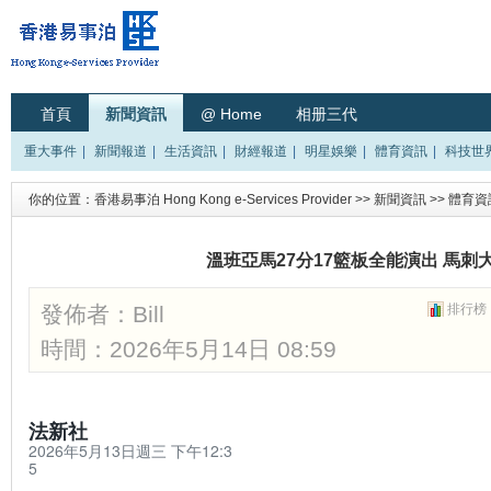
首頁
新聞資訊
@ Home
相册三代
重大事件
|
新聞報道
|
生活資訊
|
財經報道
|
明星娛樂
|
體育資訊
|
科技世
你的位置：
香港易事泊 Hong Kong e-Services Provider
>>
新聞資訊
>>
體育資
溫班亞馬27分17籃板全能演出 馬刺
發佈者：
Bill
排行榜
時間：2026年5月14日 08:59
法新社
2026年5月13日週三 下午12:3
5