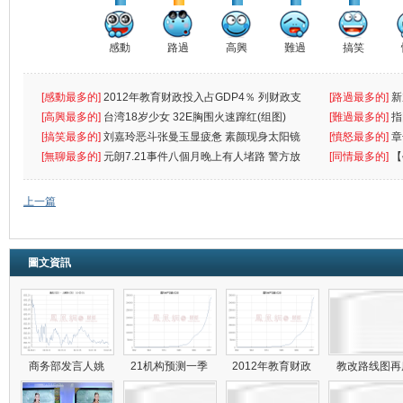
感動
路過
高興
難過
搞笑
[感動最多的]
2012年教育财政投入占GDP4％ 列财政支
[路過最多的]
新
出首位
[高興最多的]
台湾18岁少女 32E胸围火速蹿红(组图)
[難過最多的]
指
[搞笑最多的]
刘嘉玲恶斗张曼玉显疲惫 素颜现身太阳镜
罪
[憤怒最多的]
章
遮
[無聊最多的]
元朗7.21事件八個月晚上有人堵路 警方放
[同情最多的]
【
催
敗
上一篇
圖文資訊
商务部发言人姚
21机构预测一季
2012年教育财政
教改路线图