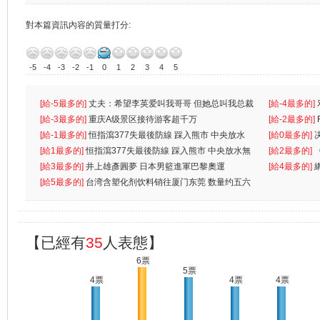
對本篇資訊內容的質量打分:
-5
-4
-3
-2
-1
0
1
2
3
4
5
[給-5最多的]
丈夫：希望李英爱叫我哥哥 但她总叫我总裁
[給-4最多的]
先
[給-3最多的]
重庆A级景区接待游客超千万
离
[給-2最多的]
[給-1最多的]
恒指瀉377失最後防線 踩入熊市 中央放水
[給0最多的]
無
[給1最多的]
恒指瀉377失最後防線 踩入熊市 中央放水無
[給2最多的]
[給3最多的]
井上雄彥圓夢 日本男籃進軍巴黎奧運
[給4最多的]
[給5最多的]
台湾含塑化剂饮料销往厦门东莞 数量约五六
兩蚊
【已經有
35
人表態】
6票
5票
4票
4票
4票