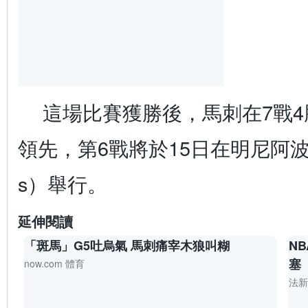
這場比賽獲勝後，馬刺在7戰4
領先，第6戰將於15日在明尼阿波利斯
s）舉行。
延伸閱讀
「斑馬」G5吐烏氣 馬刺痛宰木狼叫糊
N
塞
now.com 體育
法新