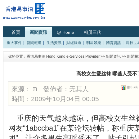
首頁
新聞資訊
@ Home
相册三代
重大事件
|
新聞報道
|
生活資訊
|
財經報道
|
明星娛樂
|
體育資訊
|
科技世
你的位置：
香港易事泊 Hong Kong e-Services Provider
>>
新聞資訊
>>
新聞報
高校女生爱丝袜 哪些人受不
來源： ת 發佈者：
无其人
排行榜
時間：2009年10月04日 00:05
重庆的天气越来越凉，但高校女生丝
网友“1abccba1”在某论坛转帖，称重
团”，让众多男生高呼受不了。帖子引起