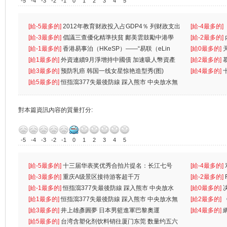
-5
-4
-3
-2
-1
0
1
2
3
4
5
[給-5最多的]
2012年教育财政投入占GDP4％ 列财政支出
[給-4最多的]
首位
[給-3最多的]
倡議三查優化精準扶貧 鄺美雲鼓勵中港學
一
[給-2最多的]
生
[給-1最多的]
香港易事泊（HKeSP）——“易联（eLin
人
[給0最多的]
k）”项目
[給1最多的]
外資連續9月淨增持中國債 加速吸人幣資產
[給2最多的]
[給3最多的]
预防乳癌 韩国一线女星惊艳造型秀(图)
[給4最多的]
[給5最多的]
恒指瀉377失最後防線 踩入熊市 中央放水無
對本篇資訊內容的質量打分:
-5
-4
-3
-2
-1
0
1
2
3
4
5
[給-5最多的]
十三届华表奖优秀合拍片提名：长江七号
[給-4最多的]
[給-3最多的]
重庆A级景区接待游客超千万
离
[給-2最多的]
[給-1最多的]
恒指瀉377失最後防線 踩入熊市 中央放水
[給0最多的]
無
[給1最多的]
恒指瀉377失最後防線 踩入熊市 中央放水無
[給2最多的]
[給3最多的]
井上雄彥圓夢 日本男籃進軍巴黎奧運
[給4最多的]
[給5最多的]
台湾含塑化剂饮料销往厦门东莞 数量约五六
兩蚊