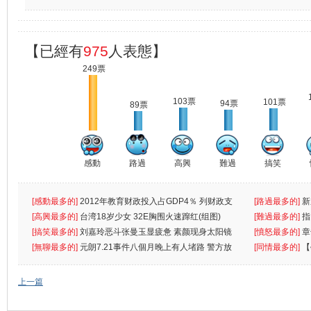
【已經有
975
人表態】
249票
103票
101票
94票
89票
感動
路過
高興
難過
搞笑
[感動最多的]
2012年教育财政投入占GDP4％ 列财政支
[路過最多的]
新
出首位
[高興最多的]
台湾18岁少女 32E胸围火速蹿红(组图)
[難過最多的]
指
[搞笑最多的]
刘嘉玲恶斗张曼玉显疲惫 素颜现身太阳镜
罪
[憤怒最多的]
章
遮
[無聊最多的]
元朗7.21事件八個月晚上有人堵路 警方放
[同情最多的]
【
催
敗
上一篇