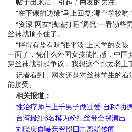
帖子出来后，引起了网友的关注。
“在下课的边缘”马上回复:哪个学校
“资深”网友“拽瞌打睡”调侃:一看勒
丝袜就顶不住了。
“胖得有盐有味”很平淡:上大学的女
一面了，凭什么外国女孩能性感，中国
穿丝袜就引起争议，我想这个也太老土
记者看到，网友还是对丝袜学生的看
能接受。
相关报道：
性治疗师与上千男子做过爱 自称“功德
台湾最红6名模为粉红丝带全裸演出
刘晓庆自曝亲密照回击离婚传闻