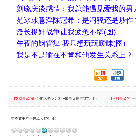
刘晓庆谈感情：我总能遇见爱我的男人
范冰冰意淫陈冠希：是闷骚还是炒作
漫长捉奸战争让我疲惫不堪(图)
午夜的钢管舞 我只想玩玩暧昧(图)
我是不是输在不肯和他发生关系上？
頂:
踩:
324
196
[支持最多的]
台湾18岁少女 32E胸围火速蹿红(组图)
[反對最多的]
十
對本文中的事件或人物打分: