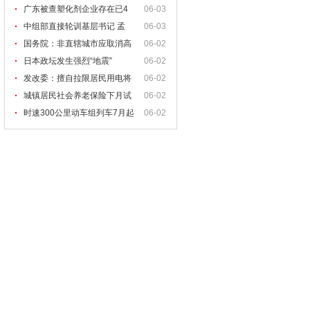
广东被查塑化剂企业存在已4
06-03
中组部直接轮训基层书记 孟
06-03
国务院：非直辖城市应取消高
06-02
校
日本政坛发生强烈“地震”
06-02
发改委：擅自拉限居民用电将
06-02
处
城镇居民社会养老保险下月试
06-02
时速300公里动车组列车7月起
06-02