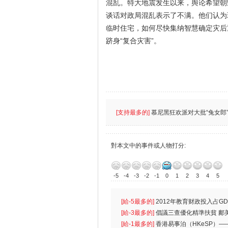
混乱。特大地震发生以来，舆论希望朝
谈话对政局混乱表示了不满。他们认为
临时住宅，如何尽快集纳智慧确定灾后
跻身“复合灾害”。
[支持最多的]
慕尼黑狂欢派对大批“兔女郎”
對本文中的事件或人物打分:
-5
-4
-3
-2
-1
0
1
2
3
4
5
[給-5最多的]
2012年教育财政投入占GD
首位
[給-3最多的]
倡議三查優化精準扶貧 鄺
生
[給-1最多的]
香港易事泊（HKeSP）——