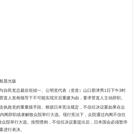
航晨光版
与自民党总裁谷垣祯一、公明党代表（党首）山口那津男1日下午3时
菅直人首相领导下不可能实现灾后重建为由，要求菅直人主动辞职。
击执政党的重量级手段。根据日本宪法规定，不信任决议案如果在众
布内阁辞职或者解散众院举行大选。现行宪法下，众院通过内阁不信任
散众院举行大选。按照惯例，不信任决议案提出后，日本国会必须暂停
案进行表决。