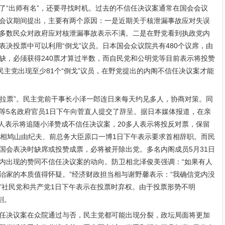
了“出师有名”，还要寻找时机。过去的不信任决议案通常在国会会议
会议期间提出，主要有两个原因：一是近期关于核泄漏事故应对失误
多数民众对政府应对核泄漏事故表示不满。二是在野党看到执政党内
决投票中可以利用“倒戈”议员。日本国会众议院共有480个议席，由
缺，必须获得240票才算过半数，而自民党和公明党等目前表示将投赞
民主党出现至少81个“倒戈”议员，在野党提出的内阁不信任决议案才能
在“拉票”。民主党前干事长小泽一郎连日来每天约见多人，协商对策。同
等5名政府官员1日下午向菅直人提交了辞呈。据日本媒体报道，在亲
多人表示将追随小泽赞成不信任决议案，20多人表示将投反对票，保留
首相鸠山由纪夫、前总务大臣原口一博1日下午表示要求首相辞职。而民
国会表决时缺席或投赞成票，必将被开除出党。多名内阁成员5月31日
内出现的赞同不信任决议案的动向。防卫相北泽俊美强调：“如果有人
治家的本质值得怀疑。”经济财政担当相与谢野馨表示：“我确信党内没
”社民党和共产党1日下午表示在投票时弃权。由于投票形势不明
刻。
任决议案在众院通过与否，民主党都可能出现分裂，政坛局面将更加