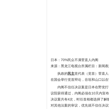
日本：70%民众不满菅直人内阁
来源：黑龙江电视台
所属栏目：
新闻夜
执政的
民主
党代表（党首）菅直人
在国会举行党首辩论，谷垣和山口以在
内阁不信任决议案是日本在野党打
议院获得通过，内阁必须在10天内宣
决议案共有4次，时任首相都选择了解
对其他法案的审议，优先就不信任决议