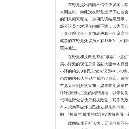
在野党提出内阁不信任决议案，除
末期提出，而此次在野党选择了在国会
的消息频繁曝光，多项民调结果显示，
部分议员也对现任内阁不满，认为国会表
于众议院议长不参加表决和一个议席空
成票的在野党众议员只有159个。只有
获得通过。
在野党和执政党都在“读票”，也
属小泽派的现任总务省副大臣铃木克昌
小泽的约100名民主党众议员中，40
态度的约40人的动向成为了焦点。前
主党近日则多次宣布，如果本党议员在
呼吁加强民主党的内部团结，以牵制党
想和在野党合伙分裂执政党，其作为政
有人想亲手破坏自己建立起来的内阁。
朗，“拉票”可能要持续到投票前最后一
此间媒体分析认为，无论内阁不信