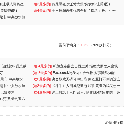
 加速吸人幣資產
[給2最多的]
慕尼黑狂欢派对大批“兔女郎”上阵(图)
造型秀(图)
[給4最多的]
十三届华表奖优秀合拍片提名：长江七号
入熊市 中央放水無
當前平均分：
-0.32
（920次打分）
 但她总叫我总裁
[給-4最多的]
邓加宣布辞去巴西主帅 拒绝大罗之人含恨
万
离
[給-2最多的]
Facebook与Skype合作推视频聊天功能
入熊市 中央放水
[給0最多的]
决赛惨败无碍马琳出彩 四连亚打不倒奥运会
入熊市 中央放水無
[給2最多的]
《斗牛》入围威尼斯电影节 黄渤为戏受伤一
軍巴黎奧運
[給4最多的]
網上熱話｜屯門惡人刀削麵終結業 網民：為
东莞 数量约五六
兩蚊
[心情排行榜]