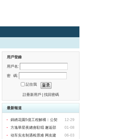
用戶登錄
用戶名:
密 碼:
記住我
註冊新用戶
|
找回密碼
最新報道
錦綉花園5億工程解構︱公契
12-29
所
方逸華星夜總會駐唱 邂逅邵
01-08
动车实名制遇检票难 网友建
06-03