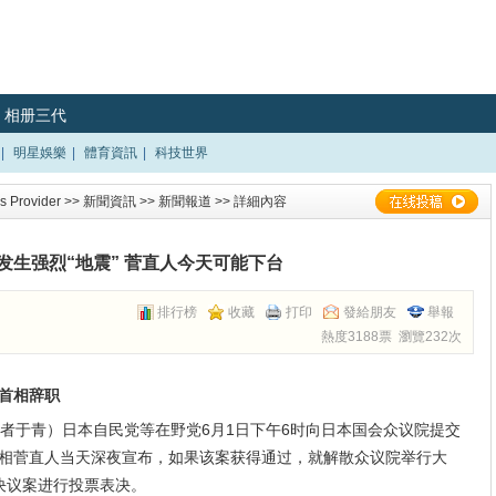
相册三代
|
明星娛樂
|
體育資訊
|
科技世界
 Provider
>>
新聞資訊
>>
新聞報道
>> 詳細內容
发生强烈“地震” 菅直人今天可能下台
排行榜
收藏
打印
發給朋友
舉報
熱度3188票 瀏覽232次
首相辞职
记者于青）日本自民党等在野党6月1日下午6时向日本国会众议院提交
相菅直人当天深夜宣布，如果该案获得通过，就解散众议院举行大
决议案进行投票表决。