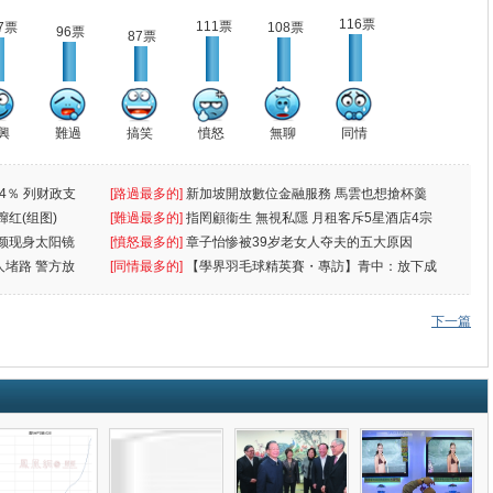
116票
111票
7票
108票
96票
87票
興
難過
搞笑
憤怒
無聊
同情
4％ 列财政支
[路過最多的]
新加坡開放數位金融服務 馬雲也想搶杯羹
蹿红(组图)
[難過最多的]
指罔顧衞生 無視私隱 月租客斥5星酒店4宗
颜现身太阳镜
罪
[憤怒最多的]
章子怡惨被39岁老女人夺夫的五大原因
人堵路 警方放
[同情最多的]
【學界羽毛球精英賽・專訪】青中：放下成
敗
下一篇