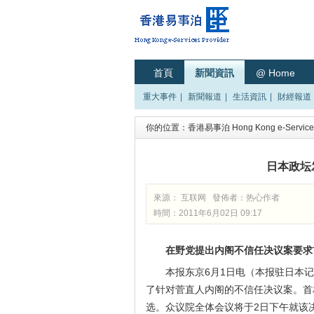
首頁
新聞資訊
@ Home
重大事件
|
新聞報道
|
生活資訊
|
財經報道
你的位置：
香港易事泊 Hong Kong e-Services
日本政坛
來源： 互联网 發佈者：
热心作者
時間：2011年6月02日 09:17
在野党提出内阁不信任决议案要求
本报东京6月1日电（本报驻日本
了针对菅直人内阁的不信任决议案。首
选。众议院全体会议将于2日下午就该