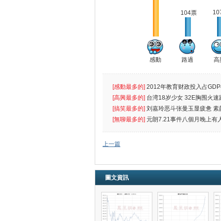
10
104票
感動
路過
高
[感動最多的]
2012年教育财政投入占GDP
出首位
[高興最多的]
台湾18岁少女 32E胸围火速
[搞笑最多的]
刘嘉玲恶斗张曼玉显疲惫 素
遮
[無聊最多的]
元朗7.21事件八個月晚上有
催
上一篇
圖文資訊