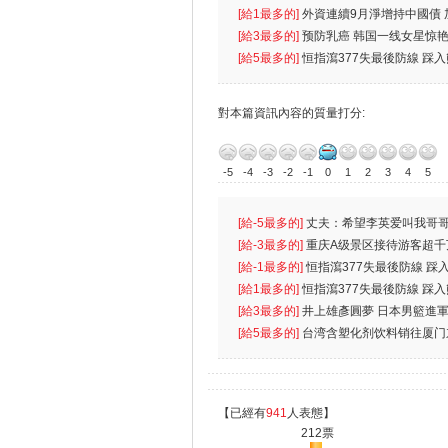
k）”项目
[給1最多的]
外資連續9月淨增持中國債
[給3最多的]
预防乳癌 韩国一线女星惊艳
[給5最多的]
恒指瀉377失最後防線 踩
對本篇資訊內容的質量打分:
-5
-4
-3
-2
-1
0
1
2
3
4
5
[給-5最多的]
丈夫：希望李英爱叫我哥哥
先
[給-3最多的]
重庆A级景区接待游客超千
[給-1最多的]
恒指瀉377失最後防線 踩
無
[給1最多的]
恒指瀉377失最後防線 踩
[給3最多的]
井上雄彥圓夢 日本男籃進
[給5最多的]
台湾含塑化剂饮料销往厦门
【已經有
941
人表態】
212票