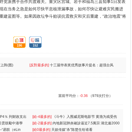
野党派携手合作共渡难关。重灾区宫城、岩手和福岛三县知事1日发表
现在当务之急是如何尽快平息核泄漏事故，如何尽快让避难灾民搬进
重建蓝图等。如果因政坛争斗贻误抗震救灾和灾后重建，“政治地震”将
頂:
踩:
196
152
上阵(图)
[反對最多的]
十三届华表奖优秀故事片提名：超强台风
當前平均分：
-0.36
（979次打分）
P4％ 列财政支出
[給-4最多的]
《斗牛》入围威尼斯电影节 黄渤为戏受伤
美雲鼓勵中港學
一
[給-2最多的]
內地新冠肺炎確診逼近7.5萬宗 湖北逾2000
“易联（eLin
人
[給0最多的]
天娱传媒“杀”陈楚生给谁看