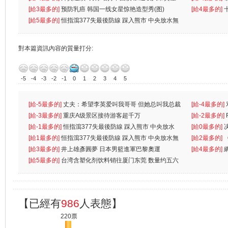
[給3最多的]
预防乳癌 韩国一线女星惊艳造型秀(图)
[給4最多的]
[給5最多的]
恒指瀉377失最後防線 踩入熊市 中央放水無
對本篇資訊內容的質量打分:
-5
-4
-3
-2
-1
0
1
2
3
4
5
[給-5最多的]
丈夫：希望李英爱叫我哥哥 但她总叫我总裁
[給-4最多的]
先
[給-3最多的]
重庆A级景区接待游客超千万
离
[給-2最多的]
[給-1最多的]
恒指瀉377失最後防線 踩入熊市 中央放水
[給0最多的]
無
[給1最多的]
恒指瀉377失最後防線 踩入熊市 中央放水無
[給2最多的]
[給3最多的]
井上雄彥圓夢 日本男籃進軍巴黎奧運
[給4最多的]
[給5最多的]
台湾含塑化剂饮料销往厦门东莞 数量约五六
兩蚊
【已經有
986
人表態】
220票