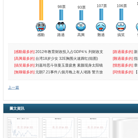
107票
106票
98票
93票
感動
路過
高興
難過
搞笑
[感動最多的]
2012年教育财政投入占GDP4％ 列财政支
[路過最多的]
新
出首位
[高興最多的]
台湾18岁少女 32E胸围火速蹿红(组图)
[難過最多的]
指
[搞笑最多的]
刘嘉玲恶斗张曼玉显疲惫 素颜现身太阳镜
罪
[憤怒最多的]
章
遮
[無聊最多的]
元朗7.21事件八個月晚上有人堵路 警方放
[同情最多的]
【
催
敗
上一篇
圖文資訊