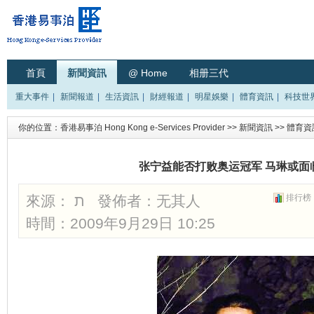
首頁
新聞資訊
@ Home
相册三代
重大事件
|
新聞報道
|
生活資訊
|
財經報道
|
明星娛樂
|
體育資訊
|
科技世
你的位置：
香港易事泊 Hong Kong e-Services Provider
>>
新聞資訊
>>
體育資
张宁益能否打败奥运冠军 马琳或面
來源： ת 發佈者：
无其人
排行榜
時間：2009年9月29日 10:25