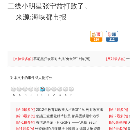
二线小明星张宁益打败了。
来源:海峡都市报
頂:
踩:
320
212
[支持最多的]
慕尼黑狂欢派对大批“兔女郎”上阵(图)
[反對最多的]
十
對本文中的事件或人物打分:
-5
-4
-3
-2
-1
0
1
2
3
4
5
[給-5最多的]
2012年教育财政投入占GDP4％ 列财政支出
[給-4最多的]
首位
[給-3最多的]
倡議三查優化精準扶貧 鄺美雲鼓勵中港學
一
[給-2最多的]
生
[給-1最多的]
香港易事泊（HKeSP）——“易联（eLin
人
[給0最多的]
k）”项目
[給1最多的]
外資連續9月淨增持中國債 加速吸人幣資產
[給2最多的]