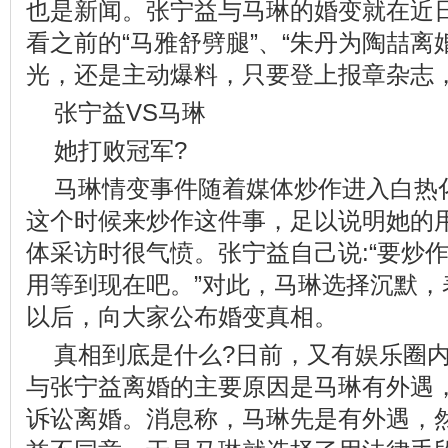
也是新闻。张宁益与马琳的婚变就在近
看之前的“马雅舒劈腿”、“朱丹为陶喆离
光，还是主动爆料，只要登上报章杂志
张宁益VS马琳
她打败冠军?
马琳情变事件随着媒体炒作进入白热
这个时候来炒作这件事，足以说明她的用
体采访时很气愤。张宁益自己说:“要炒
用等到现在吧。”对此，马琳选择沉默，
以后，向大家公布婚变真相。
真相到底是什么?日前，又有娱乐圈
与张宁益离婚的主要原因是马琳有外遇
诉讼离婚。消息称，马琳先是有外遇，