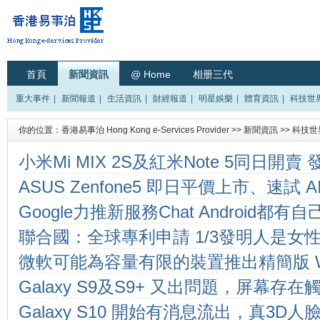
首頁
新聞資訊
@ Home
相册三代
重大事件
|
新聞報道
|
生活資訊
|
財經報道
|
明星娛樂
|
體育資訊
|
科技世
你的位置：
香港易事泊 Hong Kong e-Services Provider
>>
新聞資訊
>>
科技世
小米Mi MIX 2S及紅米Note 5同日開
ASUS Zenfone5 即日平價上市、速試 A
Google力推新服務Chat Android都有自己
聯合國：全球專利申請 1/3發明人是女
微軟可能為容量有限的裝置推出精簡版 Win
Galaxy S9及S9+ 又出問題，屏幕存
Galaxy S10 開始有消息流出，真3D