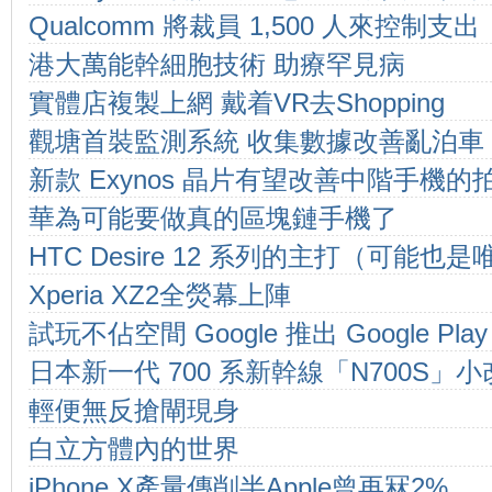
Qualcomm 將裁員 1,500 人來控制支出
港大萬能幹細胞技術 助療罕見病
實體店複製上網 戴着VR去Shopping
觀塘首裝監測系統 收集數據改善亂泊車
新款 Exynos 晶片有望改善中階手機的
華為可能要做真的區塊鏈手機了
HTC Desire 12 系列的主打（可能
Xperia XZ2全熒幕上陣
試玩不佔空間 Google 推出 Google Play 
日本新一代 700 系新幹線「N700S」
輕便無反搶閘現身
白立方體內的世界
iPhone X產量傳削半Apple曾再冧2%